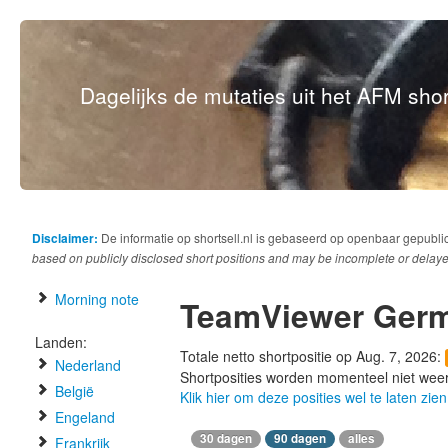
Dagelijks de mutaties uit het AFM short
Disclaimer:
De informatie op shortsell.nl is gebaseerd op openbaar gepubli
based on publicly disclosed short positions and may be incomplete or delaye
Morning note
TeamViewer Ger
Landen:
Totale netto shortpositie op Aug. 7, 2026:
Nederland
Shortposities worden momenteel niet wee
België
Klik hier om deze posities wel te laten zien
Engeland
30 dagen
90 dagen
alles
Frankrijk