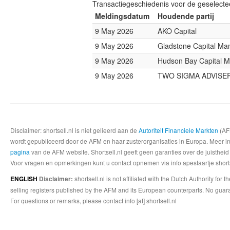
Transactiegeschiedenis voor de geselect
Meldingsdatum
Houdende partij
9 May 2026
AKO Capital
9 May 2026
Gladstone Capital M
9 May 2026
Hudson Bay Capital 
9 May 2026
TWO SIGMA ADVISE
Disclaimer: shortsell.nl is niet gelieerd aan de
Autoriteit Financiele Markten
(AFM
wordt gepubliceerd door de AFM en haar zusterorganisaties in Europa. Meer info
pagina
van de AFM website. Shortsell.nl geeft geen garanties over de juistheid
Voor vragen en opmerkingen kunt u contact opnemen via info apestaartje shorts
shortsell.nl is not affiliated with the Dutch Authority fo
ENGLISH
Disclaimer:
selling registers published by the AFM and its European counterparts. No guara
For questions or remarks, please contact info [at] shortsell.nl