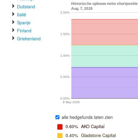
Historische opbouw netto shortposit
Duitsland
Aug. 7, 2026
2.00%
Italië
Spanje
Finland
1.50%
Griekenland
1.00%
0.50%
0.00%
9 May 2026
alle hedgefunds laten zien
0.60%
AKO Capital
0.40%
Gladstone Capital