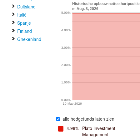
Historische opbouw netto shortpositi
Duitsland
m Aug. 8, 2026
5.00%
Italië
Spanje
Finland
4.00%
Griekenland
3.00%
2.00%
1.00%
0.00%
10 May 2026
alle hedgefunds laten zien
4.96%
Plato Investment
Management