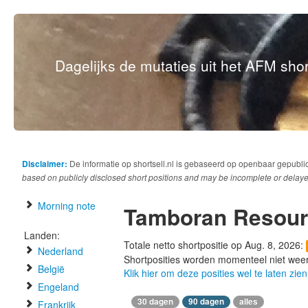
Dagelijks de mutaties uit het AFM short
Disclaimer:
De informatie op shortsell.nl is gebaseerd op openbaar gepubli
based on publicly disclosed short positions and may be incomplete or delaye
Morning note
Tamboran Resour
Landen:
Totale netto shortpositie op Aug. 8, 2026:
Nederland
Shortposities worden momenteel niet wee
België
Klik hier om deze posities wel te laten zien
Engeland
30 dagen
90 dagen
alles
Frankrijk