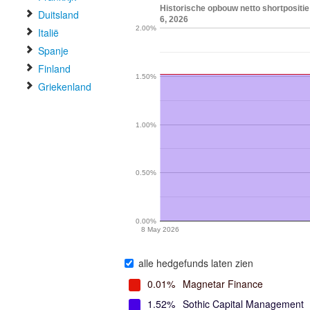
Historische opbouw netto shortpositie
Duitsland
6, 2026
2.00%
Italië
Spanje
Finland
1.50%
Griekenland
1.00%
0.50%
0.00%
8 May 2026
alle hedgefunds laten zien
0.01%
Magnetar Finance
1.52%
Sothic Capital Management