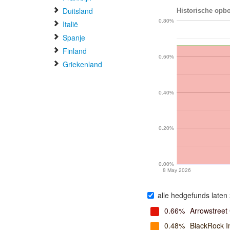
Duitsland
Historische opbo
0.80%
Italië
Spanje
Finland
0.60%
Griekenland
0.40%
0.20%
0.00%
8 May 2026
alle hedgefunds laten 
0.66%
Arrowstreet 
0.48%
BlackRock 