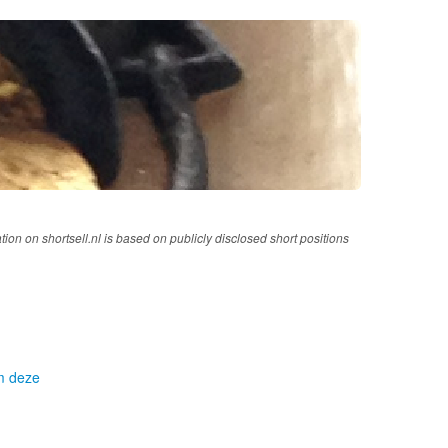
tion on shortsell.nl is based on publicly disclosed short positions
om deze