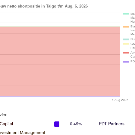
uw netto shortpositie in Talgo t/m Aug. 6, 2026
Ma
Ma
Ho
Bl
In
Ma
Num
GS
Par
Arr
Cap
PD
6 Aug 2026
zien
Capital
0.49%
PDT Partners
Investment Management