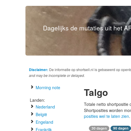
Dagelijks de mutaties uit het AF
Disclaimer:
De informatie op shortsell.nl is gebaseerd op open
and may be incomplete or delayed.
Morning note
Talgo
Landen:
Totale netto shortpositie
Nederland
Shortposities worden mo
België
posities wel te laten zien
.
Engeland
30 dagen
90 dagen
Frankrijk