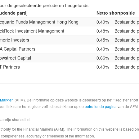
voor de geselecteerde periode en hedgefunds:
udende partij
Netto shortpositie
cquarie Funds Management Hong Kong
0.49%
Bestaande p
ackRock Investment Management
0.48%
Bestaande p
eric Investors
0.45%
Bestaande p
 Capital Partners
0.49%
Bestaande p
owstreet Capital
0.66%
Bestaande p
T Partners
0.49%
Bestaande p
e Markten
(AFM). De informatie op deze website is gebaseerd op het "Register shor
een link naar het register zelf is beschikbaar op de
betreffende pagina
van de AFM we
artje shortsell.nl
 Authority for the Financial Markets (AFM). The information on this website is based o
completeness, accuracy or timeliness of the information.