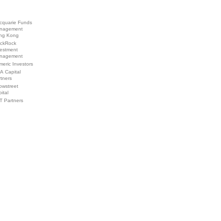
cquarie Funds
nagement
ng Kong
ackRock
vestment
nagement
eric Investors
A Capital
tners
owstreet
ital
T Partners