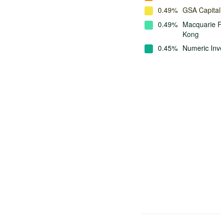
0.49%
GSA Capital
0.49%
Macquarie 
Kong
0.45%
Numeric Inv