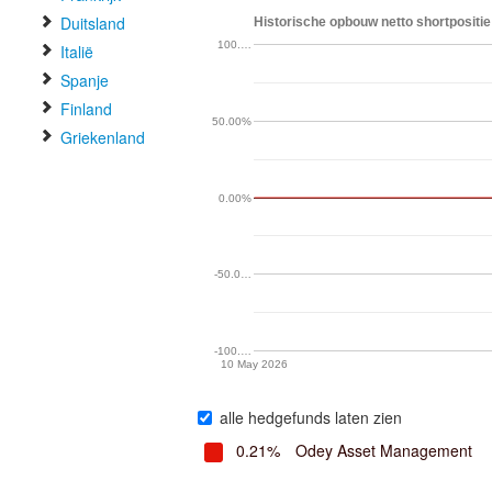
Duitsland
Historische opbouw netto shortpositie 
100.…
Italië
Spanje
Finland
50.00%
Griekenland
0.00%
-50.0…
-100.…
10 May 2026
alle hedgefunds laten zien
0.21%
Odey Asset Management