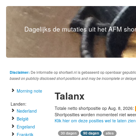
Dagelijks de mutaties uit het AFM short
Disclaimer:
De informatie op shortsell.nl is gebaseerd op openbaar gepubli
based on publicly disclosed short positions and may be incomplete or delaye
Morning note
Talanx
Landen:
Totale netto shortpositie op Aug. 8, 2026:
Nederland
Shortposities worden momenteel niet wee
België
Klik hier om deze posities wel te laten zien
Engeland
30 dagen
90 dagen
alles
Frankrijk