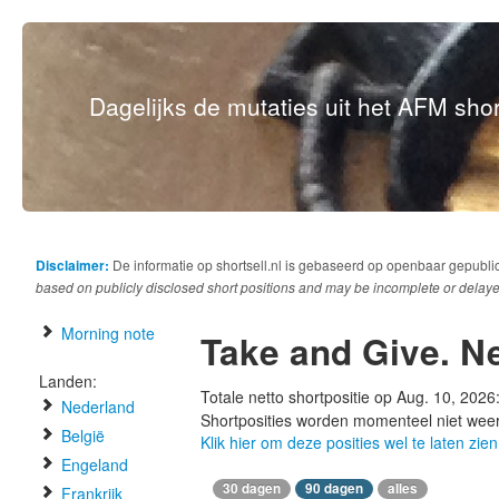
Dagelijks de mutaties uit het AFM short
Disclaimer:
De informatie op shortsell.nl is gebaseerd op openbaar gepubli
based on publicly disclosed short positions and may be incomplete or delaye
Morning note
Take and Give. N
Landen:
Totale netto shortpositie op Aug. 10, 2026
Nederland
Shortposities worden momenteel niet wee
België
Klik hier om deze posities wel te laten zien
Engeland
30 dagen
90 dagen
alles
Frankrijk