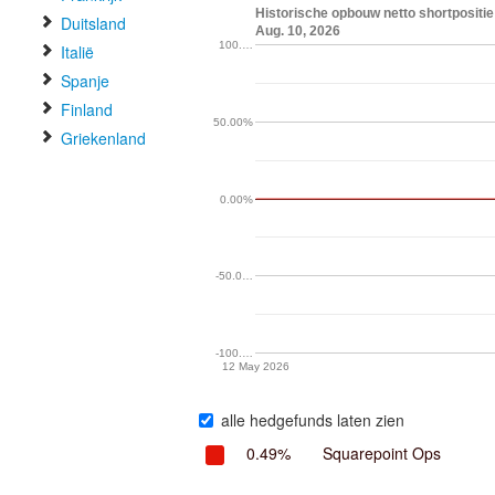
Historische opbouw netto shortpositie
Duitsland
Aug. 10, 2026
100.…
Italië
Spanje
Finland
50.00%
Griekenland
0.00%
-50.0…
-100.…
12 May 2026
alle hedgefunds laten zien
0.49%
Squarepoint Ops