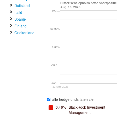
Historische opbouw netto shortpositi
Duitsland
Aug. 10, 2026
100.…
Italië
Spanje
Finland
50.00%
Griekenland
0.00%
-50.0…
-100.…
12 May 2026
alle hedgefunds laten zien
0.46%
BlackRock Investment
Management