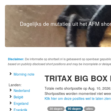
Dagelijks de mutaties uit het AFM short
Disclaimer:
De informatie op shortsell.nl is gebaseerd op openbaar gepubli
based on publicly disclosed short positions and may be incomplete or delaye
Morning note
TRITAX BIG BOX 
Landen:
Totale netto shortpositie op Aug. 10, 2026
Nederland
Shortposities worden momenteel niet wee
België
Klik hier om deze posities wel te laten zien
Engeland
30 dagen
90 dagen
alles
Frankrijk