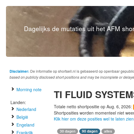
Dagelijks de mutaties uit het AFM short
Disclaimer:
De informatie op shortsell.nl is gebaseerd op openbaar gepubli
based on publicly disclosed short positions and may be incomplete or delaye
Morning note
TI FLUID SYSTE
Landen:
Totale netto shortpositie op Aug. 6, 2026:
Nederland
Shortposities worden momenteel niet wee
België
Klik hier om deze posities wel te laten zien
Engeland
30 dagen
90 dagen
alles
Frankrijk