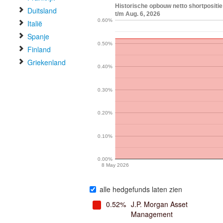
Historische opbouw netto shortposit
Duitsland
t/m Aug. 6, 2026
0.60%
Italië
Spanje
0.50%
Finland
Griekenland
0.40%
0.30%
0.20%
0.10%
0.00%
8 May 2026
alle hedgefunds laten zien
0.52%
J.P. Morgan Asset
Management