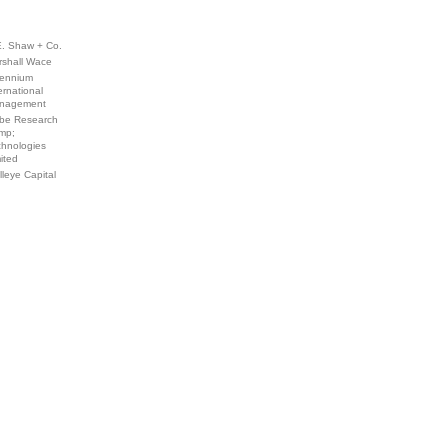
E. Shaw + Co.
rshall Wace
lennium
ernational
nagement
be Research
mp;
chnologies
ited
leye Capital