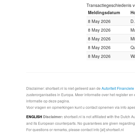
Transactiegeschiedenis 
Meldingsdatum
Ho
8 May 2026
D.
8 May 2026
Ma
8 May 2026
Mi
8 May 2026
Qu
8 May 2026
Wa
Disclaimer: shortsell.nl is niet gelieerd aan de
Autoriteit Financiel
zusterorganisaties in Europa. Meer informatie over het register en 
informatie op deze pagina.
Voor vragen en opmerkingen kunt u contact opnemen via info apesta
shortsell.nl is not affiliated with the Dutch
ENGLISH
Disclaimer:
and its European counterparts. No guarantees are given regarding 
For questions or remarks, please contact info [at] shortsell.nl