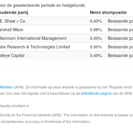
voor de geselecteerde periode en hedgefunds:
udende partij
Netto shortpositie
E. Shaw + Co.
0.43%
Bestaande po
rshall Wace
0.88%
Bestaande po
llennium International Management
0.00%
Bestaande po
be Research & Technologies Limited
0.00%
Bestaande po
lleye Capital
0.49%
Bestaande po
e Markten
(AFM). De informatie op deze website is gebaseerd op het "Register shor
een link naar het register zelf is beschikbaar op de
betreffende pagina
van de AFM we
artje shortsell.nl
 Authority for the Financial Markets (AFM). The information on this website is based o
completeness, accuracy or timeliness of the information.