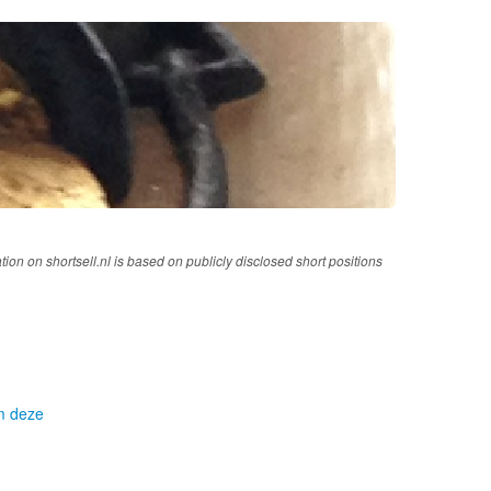
tion on shortsell.nl is based on publicly disclosed short positions
om deze