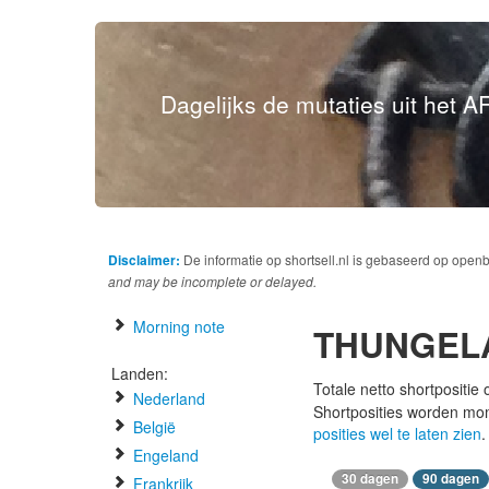
Dagelijks de mutaties uit het AF
Disclaimer:
De informatie op shortsell.nl is gebaseerd op open
and may be incomplete or delayed.
Morning note
THUNGEL
Landen:
Totale netto shortpositie
Nederland
Shortposities worden mo
België
posities wel te laten zien
.
Engeland
30 dagen
90 dagen
Frankrijk