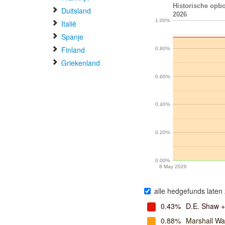
Historische opb
Duitsland
2026
1.00%
Italië
Spanje
Finland
0.80%
Griekenland
0.60%
0.40%
0.20%
0.00%
8 May 2026
alle hedgefunds laten 
0.43%
D.E. Shaw +
0.88%
Marshall W