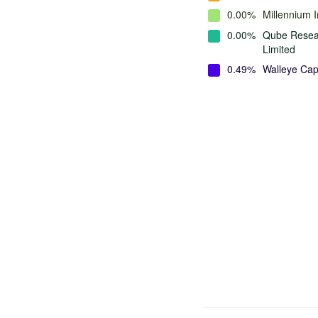
0.00%
Millennium 
0.00%
Qube Resea
Limited
0.49%
Walleye Capi