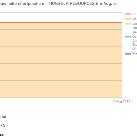
ouw netto shortpositie in THUNGELA RESOURCES t/m Aug. 6,
D.
Ma
Mil
Int
Ma
Qu
&a
Te
Lim
Wal
6 Aug 2026
zien
 Co.
ace