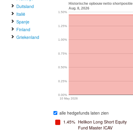
Historische opbouw netto shortposit
Duitsland
Aug. 8, 2026
1.50%
Italië
Spanje
1.25%
Finland
Griekenland
1.00%
0.75%
0.50%
0.25%
0.00%
10 May 2026
alle hedgefunds laten zien
1.45%
Helikon Long Short Equity
Fund Master ICAV