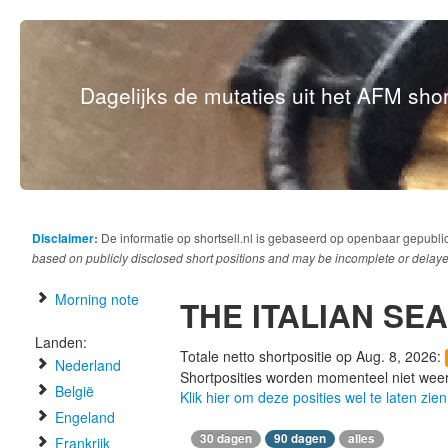
Dagelijks de mutaties uit het AFM short
Disclaimer:
De informatie op shortsell.nl is gebaseerd op openbaar gepubli
based on publicly disclosed short positions and may be incomplete or delaye
Morning note
THE ITALIAN SE
Landen:
Totale netto shortpositie op Aug. 8, 2026:
Nederland
Shortposities worden momenteel niet wee
België
Klik hier om deze posities wel te laten zien
Engeland
30 dagen
90 dagen
alles
Frankrijk