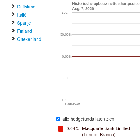
Historische opbouw netto shortposi
Duitsland
Aug. 7, 2026
100.…
Italië
Spanje
Finland
50.00%
Griekenland
0.00%
-50.0…
-100.…
8 Jul 2026
alle hedgefunds laten zien
0.04%
Macquarie Bank Limited
(London Branch)