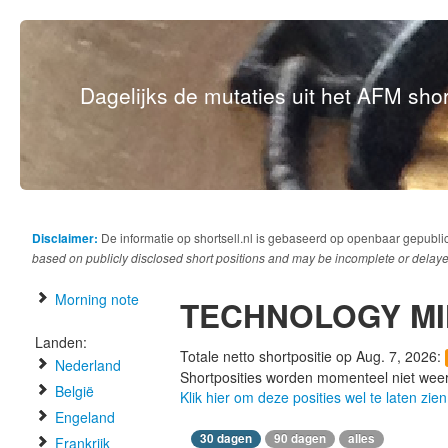
Dagelijks de mutaties uit het AFM short
Disclaimer:
De informatie op shortsell.nl is gebaseerd op openbaar gepubli
based on publicly disclosed short positions and may be incomplete or delaye
Morning note
TECHNOLOGY M
Landen:
Totale netto shortpositie op Aug. 7, 2026:
Nederland
Shortposities worden momenteel niet wee
België
Klik hier om deze posities wel te laten zien
Engeland
30 dagen
90 dagen
alles
Frankrijk