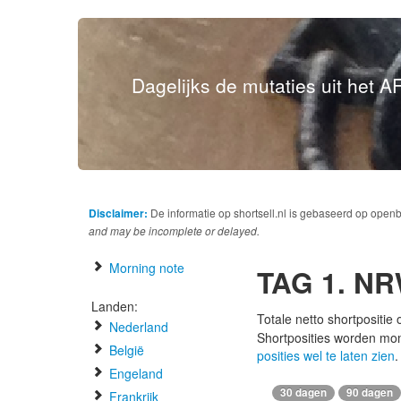
Dagelijks de mutaties uit het AF
Disclaimer:
De informatie op shortsell.nl is gebaseerd op open
and may be incomplete or delayed.
Morning note
TAG 1. NR
Landen:
Totale netto shortpositie
Nederland
Shortposities worden mo
België
posities wel te laten zien
.
Engeland
30 dagen
90 dagen
Frankrijk