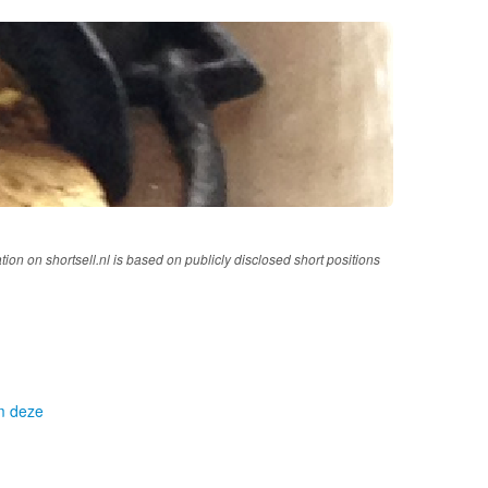
tion on shortsell.nl is based on publicly disclosed short positions
om deze