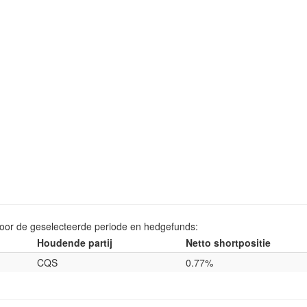
voor de geselecteerde periode en hedgefunds:
Houdende partij
Netto shortpositie
CQS
0.77%