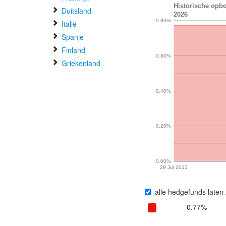
Historische opbo
Duitsland
2026
0.80%
Italië
Spanje
Finland
0.60%
Griekenland
0.40%
0.20%
0.00%
29 Jul 2013
alle hedgefunds laten 
0.77%