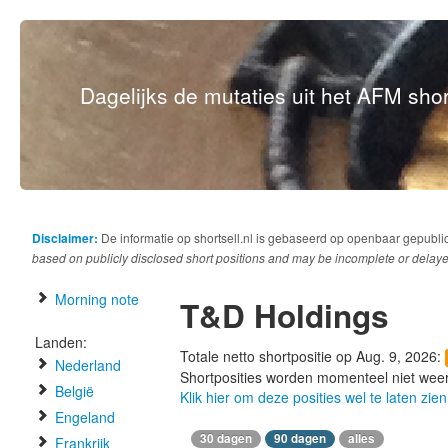
Dagelijks de mutaties uit het AFM short
Disclaimer:
De informatie op shortsell.nl is gebaseerd op openbaar gepubli
based on publicly disclosed short positions and may be incomplete or delaye
Morning note
T&D Holdings
Landen:
Totale netto shortpositie op Aug. 9, 2026:
Nederland
Shortposities worden momenteel niet wee
België
Klik hier om deze posities wel te laten zien
Engeland
30 dagen
90 dagen
alles
Frankrijk