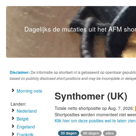
Dagelijks de mutaties uit het AFM short
Disclaimer:
De informatie op shortsell.nl is gebaseerd op openbaar gepubli
based on publicly disclosed short positions and may be incomplete or delaye
Morning note
Synthomer (UK)
Landen:
Totale netto shortpositie op Aug. 7, 2026:
Nederland
Shortposities worden momenteel niet wee
België
Klik hier om deze posities wel te laten zien
Engeland
30 dagen
90 dagen
alles
Frankrijk