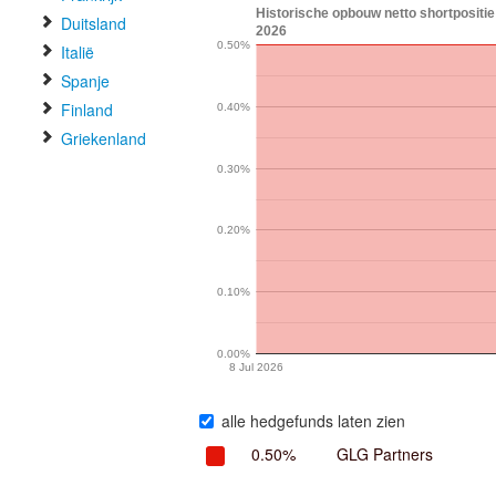
Historische opbouw netto shortpositie
Duitsland
2026
0.50%
Italië
Spanje
Finland
0.40%
Griekenland
0.30%
0.20%
0.10%
0.00%
8 Jul 2026
alle hedgefunds laten zien
0.50%
GLG Partners