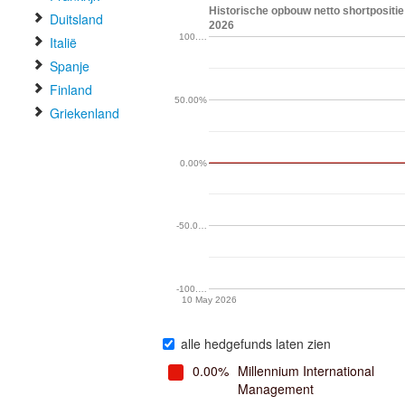
Historische opbouw netto shortpositie 
Duitsland
2026
100.…
Italië
Spanje
Finland
50.00%
Griekenland
0.00%
-50.0…
-100.…
10 May 2026
alle hedgefunds laten zien
0.00%
Millennium International
Management