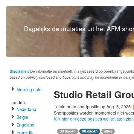
Dagelijks de mutaties uit het AFM short
Disclaimer:
De informatie op shortsell.nl is gebaseerd op openbaar gepubli
based on publicly disclosed short positions and may be incomplete or delaye
Morning note
Studio Retail Gro
Landen:
Totale netto shortpositie op Aug. 8, 2026:
Nederland
Shortposities worden momenteel niet wee
België
Klik hier om deze posities wel te laten zien
Engeland
30 dagen
90 dagen
alles
Frankrijk