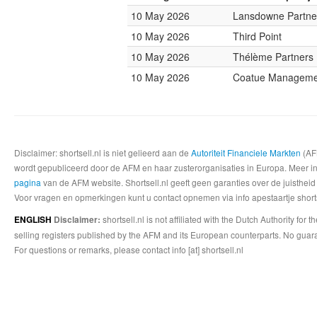
10 May 2026
Lansdowne Partne
10 May 2026
Third Point
10 May 2026
Thélème Partners
10 May 2026
Coatue Manageme
Disclaimer: shortsell.nl is niet gelieerd aan de
Autoriteit Financiele Markten
(AFM
wordt gepubliceerd door de AFM en haar zusterorganisaties in Europa. Meer info
pagina
van de AFM website. Shortsell.nl geeft geen garanties over de juistheid
Voor vragen en opmerkingen kunt u contact opnemen via info apestaartje shorts
shortsell.nl is not affiliated with the Dutch Authority fo
ENGLISH
Disclaimer:
selling registers published by the AFM and its European counterparts. No guara
For questions or remarks, please contact info [at] shortsell.nl