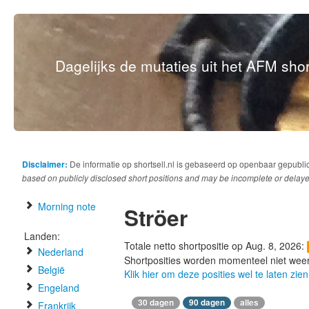
Dagelijks de mutaties uit het AFM short
Disclaimer:
De informatie op shortsell.nl is gebaseerd op openbaar gepubli
based on publicly disclosed short positions and may be incomplete or delaye
Morning note
Ströer
Landen:
Totale netto shortpositie op Aug. 8, 2026:
Nederland
Shortposities worden momenteel niet wee
België
Klik hier om deze posities wel te laten zien
Engeland
30 dagen
90 dagen
alles
Frankrijk