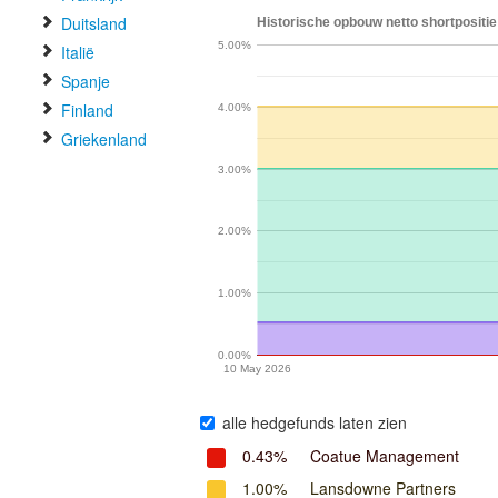
Duitsland
Historische opbouw netto shortpositie 
5.00%
Italië
Spanje
Finland
4.00%
Griekenland
3.00%
2.00%
1.00%
0.00%
10 May 2026
alle hedgefunds laten zien
0.43%
Coatue Management
1.00%
Lansdowne Partners