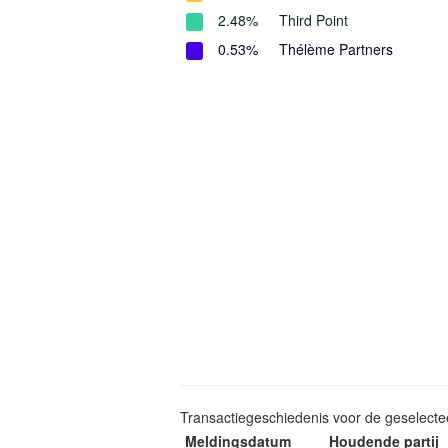
2.48%
Third Point
0.53%
Thélème Partners
Transactiegeschiedenis voor de geselect
Meldingsdatum
Houdende partij