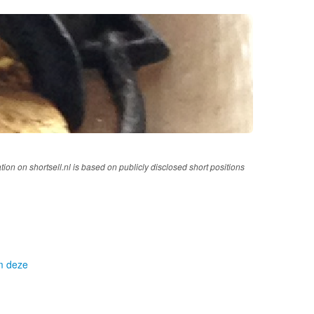
tion on shortsell.nl is based on publicly disclosed short positions
om deze