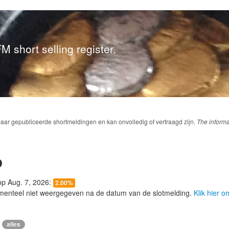
M short selling register.
baar gepubliceerde shortmeldingen en kan onvolledig of vertraagd zijn.
The informa
o
 op Aug. 7, 2026:
2.00%
menteel niet weergegeven na de datum van de slotmelding.
Klik hier 
alles