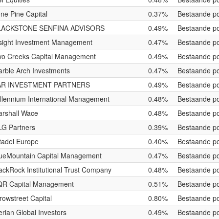
ne Pine Capital
0.37%
Bestaande po
LACKSTONE SENFINA ADVISORS
0.49%
Bestaande po
sight Investment Management
0.47%
Bestaande po
o Creeks Capital Management
0.49%
Bestaande po
rble Arch Investments
0.47%
Bestaande po
AR INVESTMENT PARTNERS
0.49%
Bestaande po
llennium International Management
0.48%
Bestaande po
rshall Wace
0.48%
Bestaande po
G Partners
0.39%
Bestaande po
tadel Europe
0.40%
Bestaande po
ueMountain Capital Management
0.47%
Bestaande po
ackRock Institutional Trust Company
0.48%
Bestaande po
QR Capital Management
0.51%
Bestaande po
rowstreet Capital
0.80%
Bestaande po
rian Global Investors
0.49%
Bestaande po