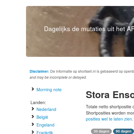
Dagelijks de mutaties uit het AF
Disclaimer:
De informatie op shortsell.nl is gebaseerd op open
and may be incomplete or delayed.
Morning note
Stora Ens
Landen:
Totale netto shortpositie
Nederland
Shortposities worden mo
België
posities wel te laten zien
.
Engeland
30 dagen
90 dagen
Frankrijk