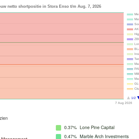
uw netto shortpositie in Stora Enso t/m Aug. 7, 2026
Me
Mav
So
AK
Hig
ZBI
Lon
BL
In
Tw
Ma
PA
Mil
Ma
GL
Cit
1/2
7 Aug 2026
zien
0.37%
Lone Pine Capital
0.47%
Marble Arch Investments