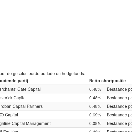
voor de geselecteerde periode en hedgefunds:
udende partij
Netto shortpositie
rchants' Gate Capital
0.48%
Bestaande po
verick Capital
0.48%
Bestaande po
roban Capital Partners
0.48%
Bestaande po
O Capital
0.69%
Bestaande po
ghline Capital Management
0.08%
Bestaande po
I Equities
0.48%
Bestaande po