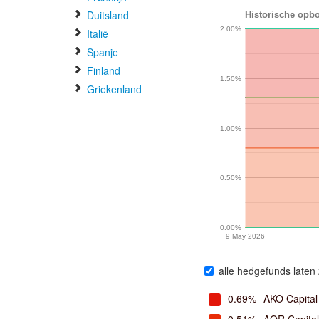
Duitsland
Historische opbo
2.00%
Italië
Spanje
Finland
1.50%
Griekenland
1.00%
0.50%
0.00%
9 May 2026
alle hedgefunds laten 
0.69%
AKO Capital