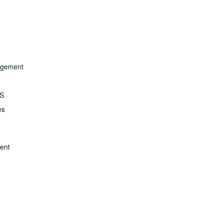
nagement
S
es
ent