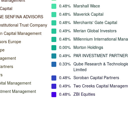
l Management
0.48%
Marshall Wace
Capital
0.48%
Maverick Capital
E SENFINA ADVISORS
0.48%
Merchants' Gate Capital
nstitutional Trust Company
0.49%
Merian Global Investors
in Capital Management
0.48%
Millennium International Ma
isors Europe
0.00%
Morton Holdings
ope
0.49%
PAR INVESTMENT PARTNER
nagement
0.33%
Qube Research & Technologi
Partners
Limited
rs
0.48%
Soroban Capital Partners
pital Management
0.49%
Two Creeks Capital Managem
estment Management
0.48%
ZBI Equities