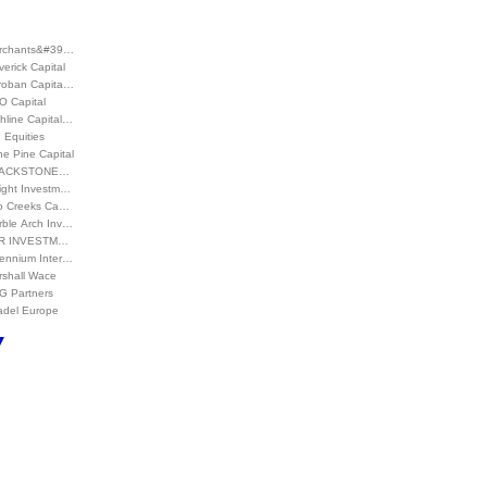
rchants&#39…
erick Capital
roban Capita…
O Capital
hline Capital…
 Equities
e Pine Capital
ACKSTONE…
sight Investm…
o Creeks Ca…
rble Arch Inv…
R INVESTM…
lennium Inter…
rshall Wace
G Partners
adel Europe