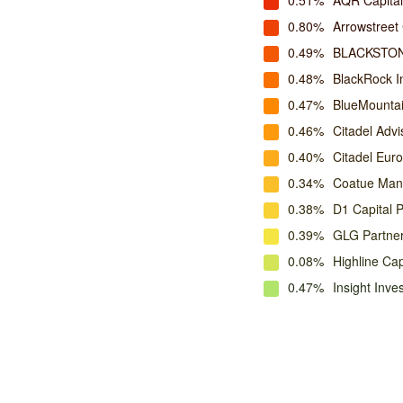
0.51%
AQR Capita
0.80%
Arrowstreet 
0.49%
BLACKSTON
0.48%
BlackRock I
0.47%
BlueMounta
0.46%
Citadel Adv
0.40%
Citadel Eur
0.34%
Coatue Ma
0.38%
D1 Capital 
0.39%
GLG Partne
0.08%
Highline Ca
0.47%
Insight Inv