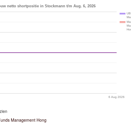
uw netto shortpositie in Stockmann t/m Aug. 6, 2026
UB
Ma
Ma
Ma
Ho
6 Aug 2026
zien
Funds Management Hong