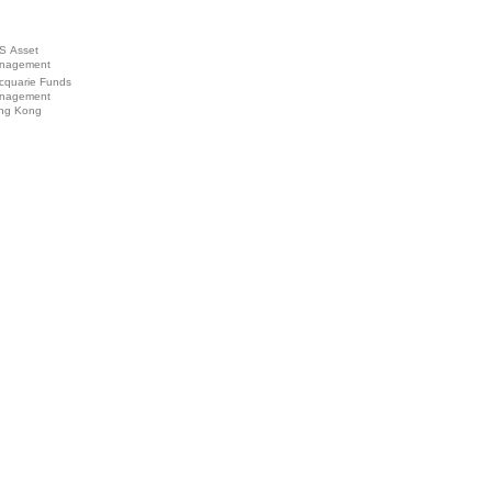
S Asset
nagement
cquarie Funds
nagement
ng Kong