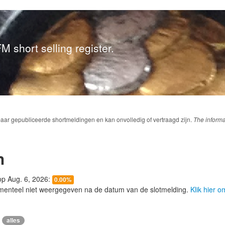
M short selling register.
baar gepubliceerde shortmeldingen en kan onvolledig of vertraagd zijn.
The informa
n
 op Aug. 6, 2026:
0.00%
menteel niet weergegeven na de datum van de slotmelding.
Klik hier 
alles