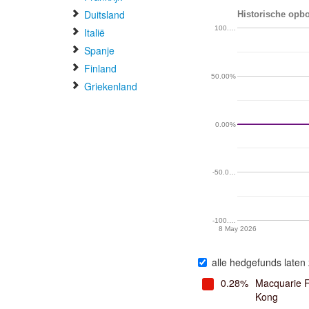
Duitsland
Historische opbo
100.…
Italië
Spanje
Finland
50.00%
Griekenland
0.00%
-50.0…
-100.…
8 May 2026
alle hedgefunds laten 
0.28%
Macquarie 
Kong