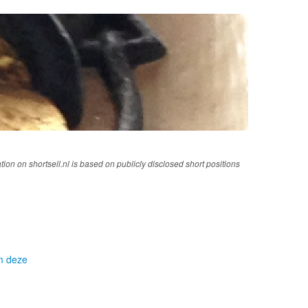
tion on shortsell.nl is based on publicly disclosed short positions
om deze