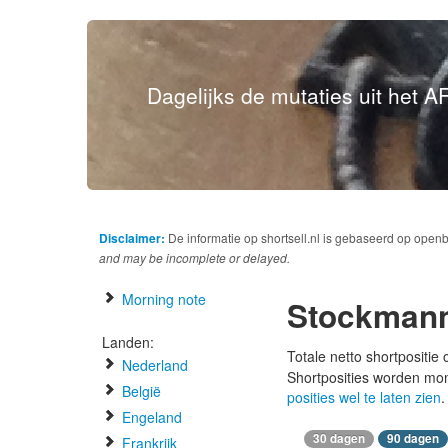
Dagelijks de mutaties uit het AF
Disclaimer:
De informatie op shortsell.nl is gebaseerd op open
and may be incomplete or delayed.
Morning note
Stockman
Landen:
Totale netto shortpositie
Nederland
Shortposities worden mo
België
posities wel te laten zien
.
Engeland
30 dagen
90 dagen
Frankrijk