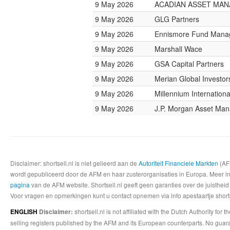
9 May 2026
ACADIAN ASSET MA
9 May 2026
GLG Partners
9 May 2026
Ennismore Fund Mana
9 May 2026
Marshall Wace
9 May 2026
GSA Capital Partners
9 May 2026
Merian Global Investor
9 May 2026
Millennium Internatio
9 May 2026
J.P. Morgan Asset Ma
Disclaimer: shortsell.nl is niet gelieerd aan de
Autoriteit Financiele Markten
(AFM
wordt gepubliceerd door de AFM en haar zusterorganisaties in Europa. Meer info
pagina
van de AFM website. Shortsell.nl geeft geen garanties over de juistheid
Voor vragen en opmerkingen kunt u contact opnemen via info apestaartje shorts
shortsell.nl is not affiliated with the Dutch Authority fo
ENGLISH
Disclaimer:
selling registers published by the AFM and its European counterparts. No guara