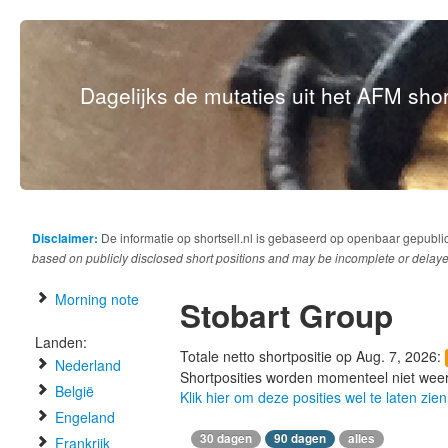
Dagelijks de mutaties uit het AFM short
Disclaimer:
De informatie op shortsell.nl is gebaseerd op openbaar gepubli
based on publicly disclosed short positions and may be incomplete or delaye
Morning note
Stobart Group
Landen:
Totale netto shortpositie op Aug. 7, 2026:
Nederland
Shortposities worden momenteel niet wee
België
Klik hier om deze posities wel te laten zien
Engeland
30 dagen
90 dagen
alles
Frankrijk