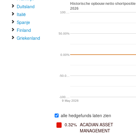
Historische opbouw netto shortpositie 
Duitsland
2026
100.…
Italië
Spanje
Finland
50.00%
Griekenland
0.00%
-50.0…
-100.…
9 May 2026
alle hedgefunds laten zien
0.32%
ACADIAN ASSET
MANAGEMENT