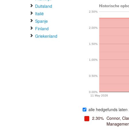
Duitsland
Historische opbo
2.50%
Italië
Spanje
Finland
2.00%
Griekenland
1.50%
1.00%
0.50%
0.00%
11 May 2026
alle hedgefunds laten 
2.30%
Connor, Cla
Managemen