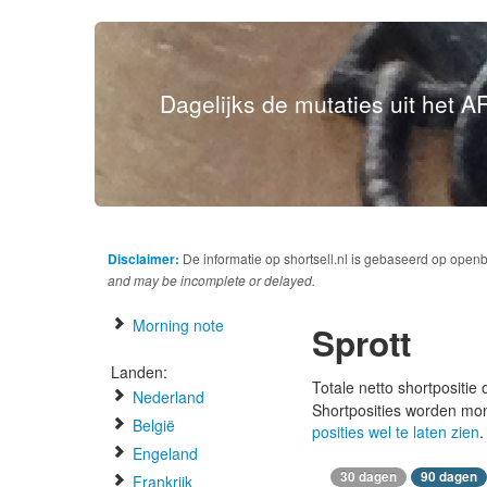
Dagelijks de mutaties uit het AF
Disclaimer:
De informatie op shortsell.nl is gebaseerd op open
and may be incomplete or delayed.
Morning note
Sprott
Landen:
Totale netto shortpositie
Nederland
Shortposities worden mo
België
posities wel te laten zien
.
Engeland
30 dagen
90 dagen
Frankrijk