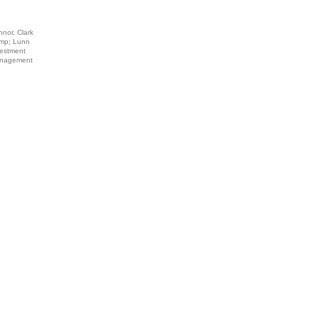
nor, Clark
mp; Lunn
vestment
nagement