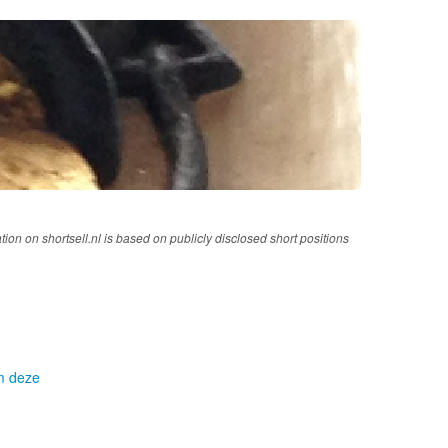
tion on shortsell.nl is based on publicly disclosed short positions
om deze