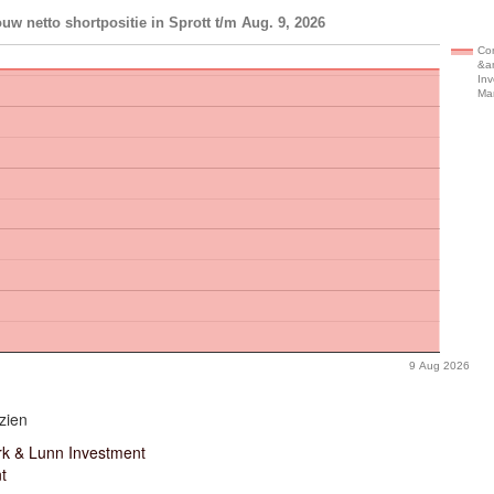
uw netto shortpositie in Sprott t/m Aug. 9, 2026
Con
&a
In
Ma
9 Aug 2026
zien
rk & Lunn Investment
t