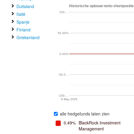
Duitsland
Historische opbouw netto shortpositie
100.…
Italië
Spanje
Finland
50.00%
Griekenland
0.00%
-50.0…
-100.…
8 May 2026
alle hedgefunds laten zien
0.49%
BlackRock Investment
Management