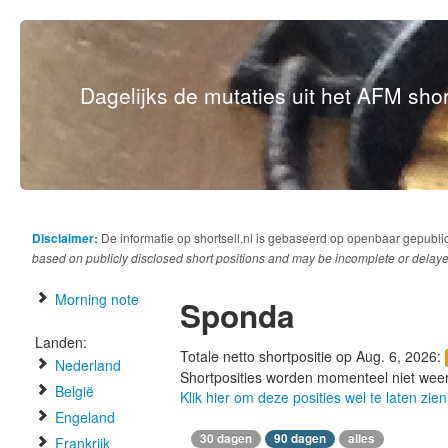
Dagelijks de mutaties uit het AFM short
Disclaimer:
De informatie op shortsell.nl is gebaseerd op openbaar gepubli
based on publicly disclosed short positions and may be incomplete or delaye
Morning note
Sponda
Landen:
Totale netto shortpositie op Aug. 6, 2026:
Nederland
Shortposities worden momenteel niet wee
België
Klik hier om deze posities wel te laten zien
Engeland
30 dagen
90 dagen
alles
Frankrijk