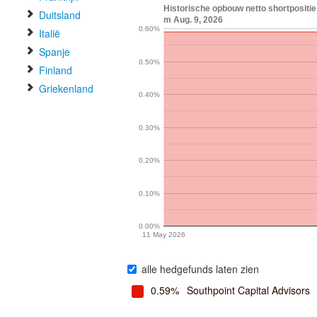
Historische opbouw netto shortpositie 
Duitsland
m Aug. 9, 2026
0.60%
Italië
Spanje
0.50%
Finland
Griekenland
0.40%
0.30%
0.20%
0.10%
0.00%
11 May 2026
alle hedgefunds laten zien
0.59%
Southpoint Capital Advisors