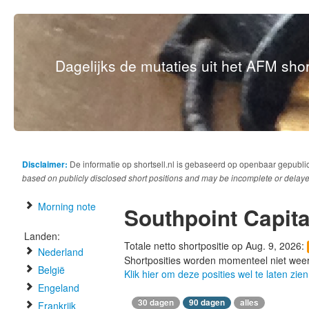
Dagelijks de mutaties uit het AFM short
Disclaimer:
De informatie op shortsell.nl is gebaseerd op openbaar gepubli
based on publicly disclosed short positions and may be incomplete or delaye
Morning note
Southpoint Capita
Landen:
Totale netto shortpositie op Aug. 9, 2026:
Nederland
Shortposities worden momenteel niet wee
België
Klik hier om deze posities wel te laten zien
Engeland
30 dagen
90 dagen
alles
Frankrijk