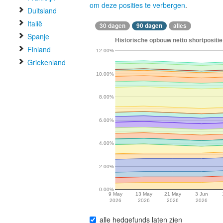
om deze posities te verbergen
.
Duitsland
Italië
30 dagen
90 dagen
alles
Spanje
Historische opbouw netto shortpositie 
Finland
12.00%
Griekenland
10.00%
8.00%
6.00%
4.00%
2.00%
0.00%
9 May
13 May
21 May
3 Jun
2026
2026
2026
2026
alle hedgefunds laten zien