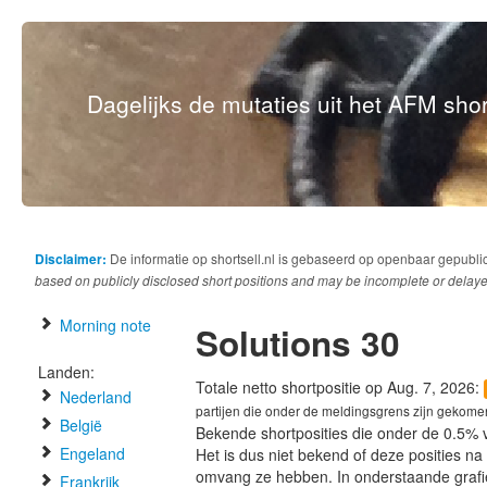
Dagelijks de mutaties uit het AFM short
Disclaimer:
De informatie op shortsell.nl is gebaseerd op openbaar gepubli
based on publicly disclosed short positions and may be incomplete or delaye
Morning note
Solutions 30
Landen:
Totale netto shortpositie op Aug. 7, 2026:
Nederland
partijen die onder de meldingsgrens zijn gekome
België
Bekende shortposities die onder de 0.5% 
Engeland
Het is dus niet bekend of deze posities n
omvang ze hebben. In onderstaande graf
Frankrijk