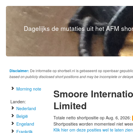
Dagelijks de mutaties uit het AFM short
Disclaimer:
De informatie op shortsell.nl is gebaseerd op openbaar gepubli
based on publicly disclosed short positions and may be incomplete or delaye
Morning note
Smoore Internati
Landen:
Limited
Nederland
België
Totale netto shortpositie op Aug. 6, 2026:
Engeland
Shortposities worden momenteel niet wee
Klik hier om deze posities wel te laten zien
Frankrijk