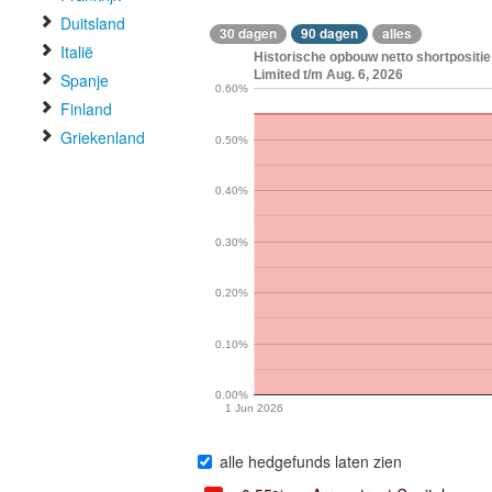
Duitsland
30 dagen
90 dagen
alles
Italië
Historische opbouw netto shortpositie
Limited t/m Aug. 6, 2026
Spanje
0.60%
Finland
Griekenland
0.50%
0.40%
0.30%
0.20%
0.10%
0.00%
1 Jun 2026
alle hedgefunds laten zien