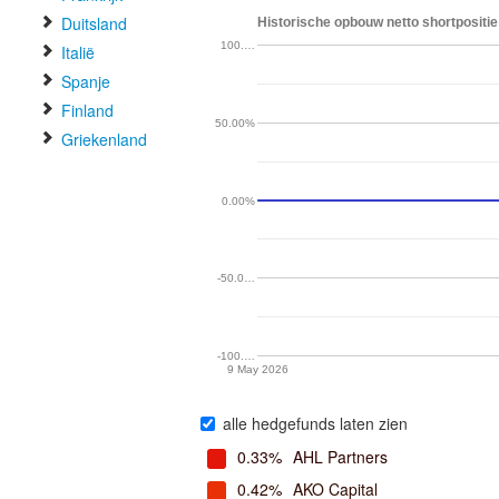
Duitsland
Historische opbouw netto shortpositie 
100.…
Italië
Spanje
Finland
50.00%
Griekenland
0.00%
-50.0…
-100.…
9 May 2026
alle hedgefunds laten zien
0.33%
AHL Partners
0.42%
AKO Capital