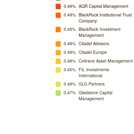
0.49%
AQR Capital Management
0.49%
BlackRock Institutional Trust
Company
0.45%
BlackRock Investment
Management
0.48%
Citadel Advisors
0.49%
Citadel Europe
0.48%
Coltrane Asset Management
0.45%
FIL Investments
International
0.49%
GLG Partners
0.47%
Gladstone Capital
Management