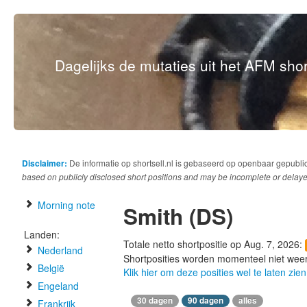
Dagelijks de mutaties uit het AFM short
Disclaimer:
De informatie op shortsell.nl is gebaseerd op openbaar gepubli
based on publicly disclosed short positions and may be incomplete or delaye
Morning note
Smith (DS)
Landen:
Totale netto shortpositie op Aug. 7, 2026:
Nederland
Shortposities worden momenteel niet wee
België
Klik hier om deze posities wel te laten zien
Engeland
30 dagen
90 dagen
alles
Frankrijk