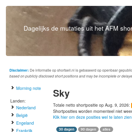
Dagelijks de mutaties uit het AFM short
Disclaimer:
De informatie op shortsell.nl is gebaseerd op openbaar gepubli
based on publicly disclosed short positions and may be incomplete or delaye
Morning note
Sky
Landen:
Totale netto shortpositie op Aug. 9, 2026:
Nederland
Shortposities worden momenteel niet wee
België
Klik hier om deze posities wel te laten zien
Engeland
30 dagen
90 dagen
alles
Frankrijk