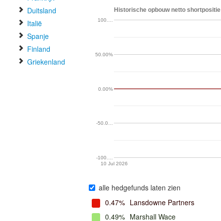
Duitsland
Historische opbouw netto shortpositie
100.…
Italië
Spanje
Finland
50.00%
Griekenland
0.00%
-50.0…
-100.…
10 Jul 2026
alle hedgefunds laten zien
0.47%
Lansdowne Partners
0.49%
Marshall Wace