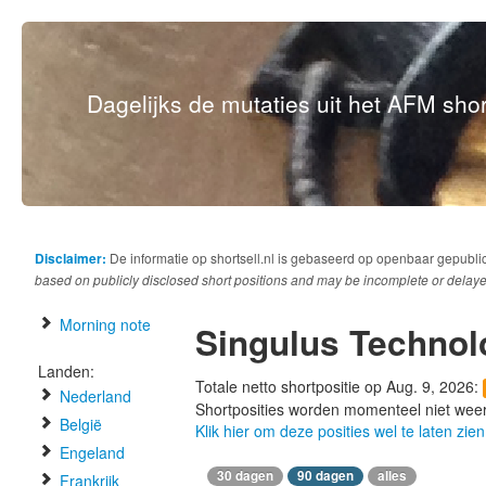
Dagelijks de mutaties uit het AFM short
Disclaimer:
De informatie op shortsell.nl is gebaseerd op openbaar gepubli
based on publicly disclosed short positions and may be incomplete or delaye
Morning note
Singulus Technol
Landen:
Totale netto shortpositie op Aug. 9, 2026:
Nederland
Shortposities worden momenteel niet wee
België
Klik hier om deze posities wel te laten zien
Engeland
30 dagen
90 dagen
alles
Frankrijk