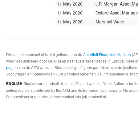
11 May 2026
J.P. Morgan Asset M
11 May 2026
Oxford Asset Manag
11 May 2026
Marshall Wace
Disclaimer: shortsell.nl is niet gelieerd aan de
Autoriteit Financiele Markten
(AFM
wordt gepubliceerd door de AFM en haar zusterorganisaties in Europa. Meer info
pagina
van de AFM website. Shortsell.nl geeft geen garanties over de juistheid
Voor vragen en opmerkingen kunt u contact opnemen via info apestaartje shorts
shortsell.nl is not affiliated with the Dutch Authority fo
ENGLISH
Disclaimer:
selling registers published by the AFM and its European counterparts. No guara
For questions or remarks, please contact info [at] shortsell.nl