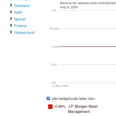
Historische opbouw netto shortpositie
Duitsland
Aug. 9, 2026
100.…
Italië
Spanje
Finland
50.00%
Griekenland
0.00%
-50.0…
-100.…
11 May 2026
alle hedgefunds laten zien
0.48%
J.P. Morgan Asset
Management