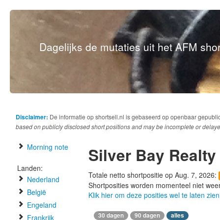
Dagelijks de mutaties uit het AFM short
Disclaimer:
De informatie op shortsell.nl is gebaseerd op openbaar gepubli
based on publicly disclosed short positions and may be incomplete or delaye
Morning note
Silver Bay Realty
Landen:
Totale netto shortpositie op Aug. 7, 2026:
Nederland
Shortposities worden momenteel niet wee
België
Klik hier om deze posities wel te laten zien
Engeland
30 dagen
90 dagen
alles
Frankrijk