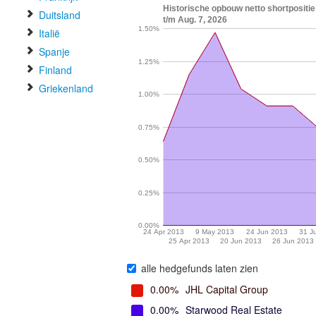
Historische opbouw netto shortpositie 
Duitsland
t/m Aug. 7, 2026
1.50%
Italië
Spanje
1.25%
Finland
Griekenland
1.00%
0.75%
0.50%
0.25%
0.00%
24 Apr 2013
9 May 2013
24 Jun 2013
31 J
25 Apr 2013
20 Jun 2013
26 Jun 2013
alle hedgefunds laten zien
0.00%
JHL Capital Group
0.00%
Starwood Real Estate