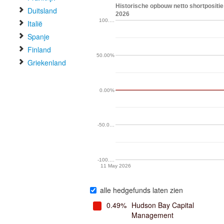
Historische opbouw netto shortpositie 
Duitsland
2026
100.…
Italië
Spanje
Finland
50.00%
Griekenland
0.00%
-50.0…
-100.…
11 May 2026
alle hedgefunds laten zien
0.49%
Hudson Bay Capital
Management