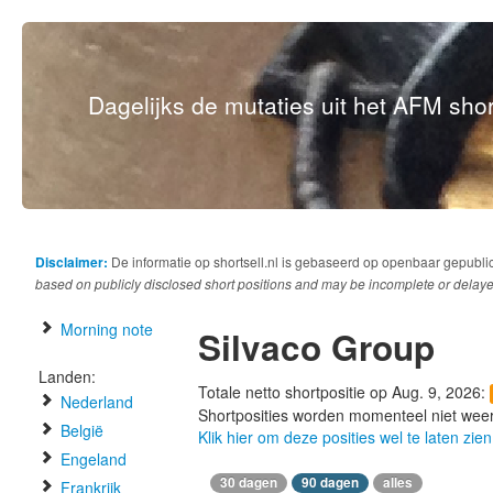
Dagelijks de mutaties uit het AFM short
Disclaimer:
De informatie op shortsell.nl is gebaseerd op openbaar gepubli
based on publicly disclosed short positions and may be incomplete or delaye
Morning note
Silvaco Group
Landen:
Totale netto shortpositie op Aug. 9, 2026:
Nederland
Shortposities worden momenteel niet wee
België
Klik hier om deze posities wel te laten zien
Engeland
30 dagen
90 dagen
alles
Frankrijk