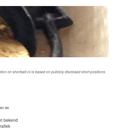
tion on shortsell.nl is based on publicly disclosed short positions
der de
iet bekend
rafiek