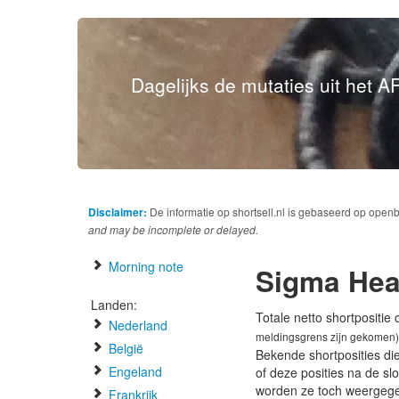
Dagelijks de mutaties uit het AF
Disclaimer:
De informatie op shortsell.nl is gebaseerd op open
and may be incomplete or delayed.
Morning note
Sigma Hea
Landen:
Totale netto shortpositie
Nederland
meldingsgrens zijn gekomen)
België
Bekende shortposities di
Engeland
of deze posities na de s
worden ze toch weergeg
Frankrijk