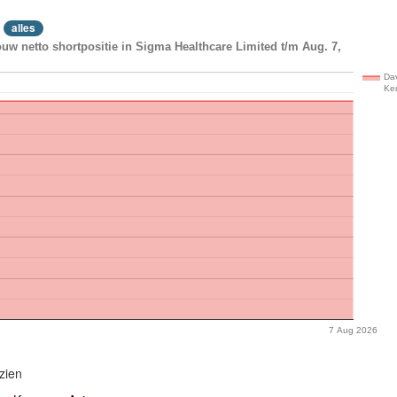
alles
uw netto shortpositie in Sigma Healthcare Limited t/m Aug. 7,
Da
Ke
7 Aug 2026
zien