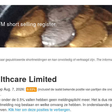
M short selling register.
baar gepubliceerde shortmeldingen en kan onvolledig of vertraagd zijn.
The informa
lthcare Limited
 op Aug. 7, 2026:
(inclusief de laatst bekende positie van partijen die on
0.53%
.
e onder de 0.5% vallen hebben geen meldingsplicht meer. Het is dus n
lotmelding nog bestaan en welke omvang ze hebben. In onderstaande g
even.
Klik hier om deze posities te verbergen
.