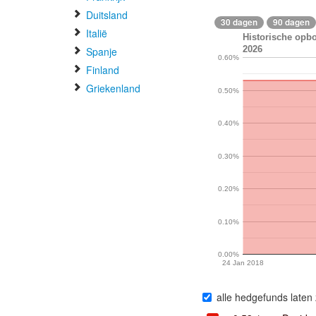
Duitsland
30 dagen
90 dagen
Italië
Historische opbo
2026
Spanje
0.60%
Finland
Griekenland
0.50%
0.40%
0.30%
0.20%
0.10%
0.00%
24 Jan 2018
alle hedgefunds laten 