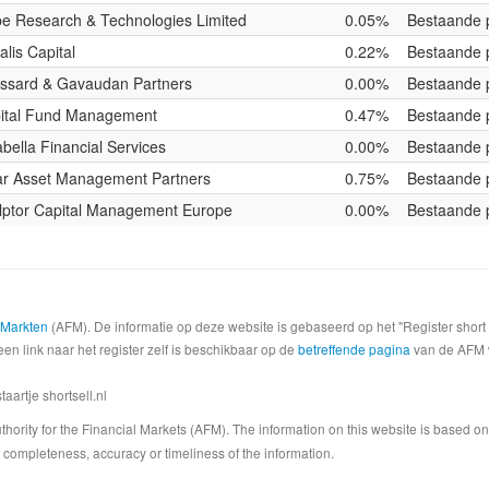
e Research & Technologies Limited
0.05%
Bestaande p
alis Capital
0.22%
Bestaande p
ssard & Gavaudan Partners
0.00%
Bestaande p
ital Fund Management
0.47%
Bestaande p
abella Financial Services
0.00%
Bestaande p
ar Asset Management Partners
0.75%
Bestaande p
lptor Capital Management Europe
0.00%
Bestaande p
e Markten
(AFM). De informatie op deze website is gebaseerd op het "Register shor
een link naar het register zelf is beschikbaar op de
betreffende pagina
van de AFM we
artje shortsell.nl
 Authority for the Financial Markets (AFM). The information on this website is based o
completeness, accuracy or timeliness of the information.