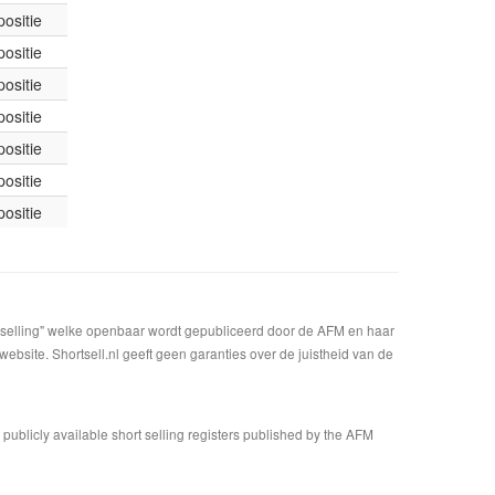
ositie
ositie
ositie
ositie
ositie
ositie
ositie
t selling" welke openbaar wordt gepubliceerd door de AFM en haar
bsite. Shortsell.nl geeft geen garanties over de juistheid van de
n publicly available short selling registers published by the AFM