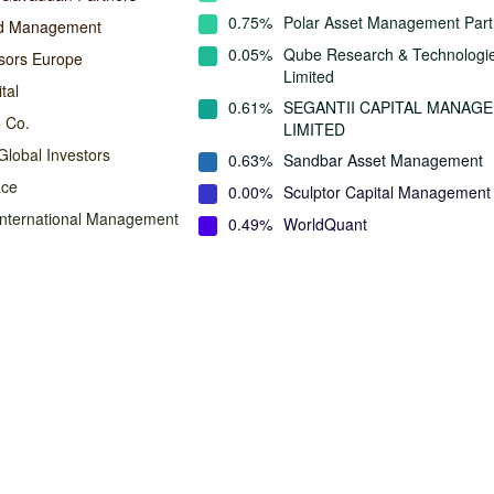
0.75%
Polar Asset Management Part
nd Management
0.05%
Qube Research & Technologi
isors Europe
Limited
tal
0.61%
SEGANTII CAPITAL MANAG
 Co.
LIMITED
lobal Investors
0.63%
Sandbar Asset Management
ace
0.00%
Sculptor Capital Management
International Management
0.49%
WorldQuant