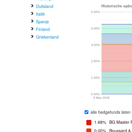
Duitsland
Historische opbo
5.00%
Italië
Spanje
Finland
4.00%
Griekenland
3.00%
2.00%
1.00%
0.00%
9 May 2026
alle hedgefunds laten 
1.68%
BG Master 
0.00%
Boussard &