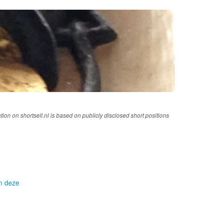
tion on shortsell.nl is based on publicly disclosed short positions
om deze