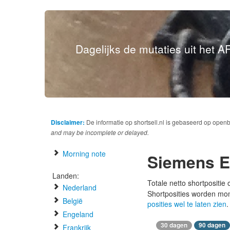
Dagelijks de mutaties uit het AF
Disclaimer:
De informatie op shortsell.nl is gebaseerd op open
and may be incomplete or delayed.
Morning note
Siemens E
Landen:
Totale netto shortpositie
Nederland
Shortposities worden mo
België
posities wel te laten zien
.
Engeland
30 dagen
90 dagen
Frankrijk