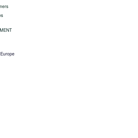
ners
es
EMENT
 Europe