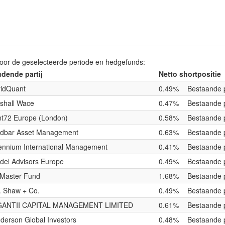
voor de geselecteerde periode en hedgefunds:
dende partij
Netto shortpositie
ldQuant
0.49%
Bestaande p
shall Wace
0.47%
Bestaande p
nt72 Europe (London)
0.58%
Bestaande p
dbar Asset Management
0.63%
Bestaande p
lennium International Management
0.41%
Bestaande p
adel Advisors Europe
0.49%
Bestaande p
Master Fund
1.68%
Bestaande p
. Shaw + Co.
0.49%
Bestaande p
ANTII CAPITAL MANAGEMENT LIMITED
0.61%
Bestaande p
derson Global Investors
0.48%
Bestaande p