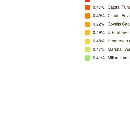
0.47%
Capital Fu
0.49%
Citadel Adv
0.22%
Covalis Capi
0.49%
D.E. Shaw +
0.48%
Henderson G
0.47%
Marshall W
0.41%
Millennium 