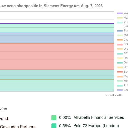
uw netto shortpositie in Siemens Energy t/m Aug. 7, 2026
Wo
Ma
Po
(L
Sa
Mil
Cit
BG
D.
SE
He
Qu
Cov
Bo
Ca
Mi
Po
Scu
7 Aug 2026
zien
0.00%
Mirabella Financial Services
Fund
0.58%
Point72 Europe (London)
 Gavaudan Partners