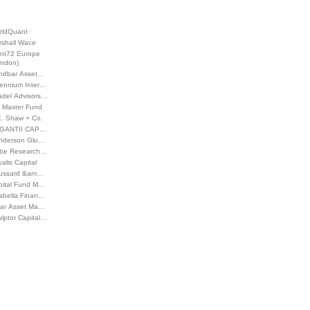
rldQuant
rshall Wace
int72 Europe
ondon)
ndbar Asset…
lennium Inter…
adel Advisors…
 Master Fund
E. Shaw + Co.
GANTII CAP…
nderson Glo…
be Research…
alis Capital
ussard &am…
pital Fund M…
rabella Finan…
lar Asset Ma…
lptor Capital…