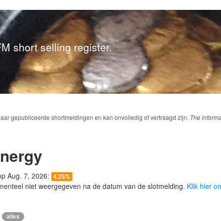
M short selling register.
baar gepubliceerde shortmeldingen en kan onvolledig of vertraagd zijn.
The informa
nergy
 op Aug. 7, 2026:
4.25%
menteel niet weergegeven na de datum van de slotmelding.
Klik hier 
alles