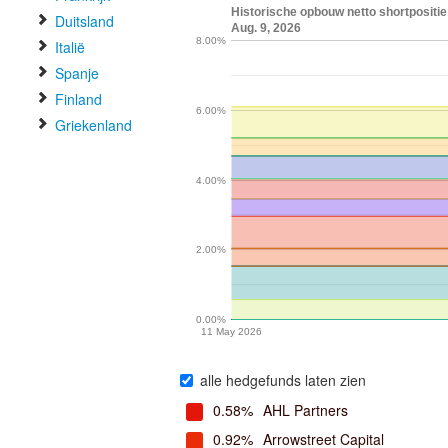
Historische opbouw netto shortpositi
Duitsland
Aug. 9, 2026
8.00%
Italië
Spanje
Finland
6.00%
Griekenland
4.00%
2.00%
0.00%
11 May 2026
alle hedgefunds laten zien
0.58%
AHL Partners
0.92%
Arrowstreet Capital