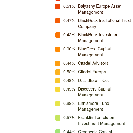
0.51%
Balyasny Europe Asset
Management
0.47%
BlackRock Institutional Trust
Company
0.42%
BlackRock Investment
Management
0.00%
BlueCrest Capital
Management
0.44%
Citadel Advisors
0.52%
Citadel Europe
0.49%
D.E. Shaw + Co.
0.49%
Discovery Capital
Management
0.89%
Ennismore Fund
Management
0.57%
Franklin Templeton
Investment Management
0.44%
Greenvale Capital