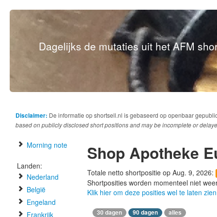
Dagelijks de mutaties uit het AFM short
Disclaimer:
De informatie op shortsell.nl is gebaseerd op openbaar gepubli
based on publicly disclosed short positions and may be incomplete or delaye
Morning note
Shop Apotheke E
Landen:
Totale netto shortpositie op Aug. 9, 2026:
Nederland
Shortposities worden momenteel niet wee
België
Klik hier om deze posities wel te laten zien
Engeland
30 dagen
90 dagen
alles
Frankrijk