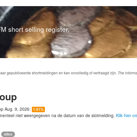
M short selling register.
baar gepubliceerde shortmeldingen en kan onvolledig of vertraagd zijn.
The informa
roup
 op Aug. 9, 2026:
1.01%
menteel niet weergegeven na de datum van de slotmelding.
Klik hier 
alles