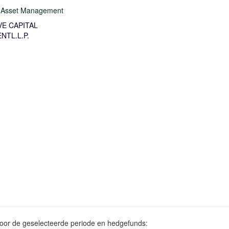
n Asset Management
E CAPITAL
TL.L.P.
voor de geselecteerde periode en hedgefunds: