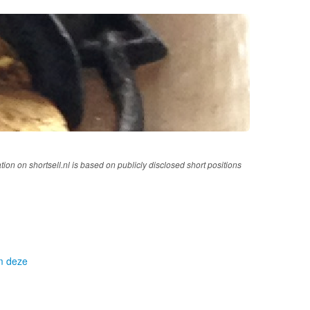
tion on shortsell.nl is based on publicly disclosed short positions
om deze