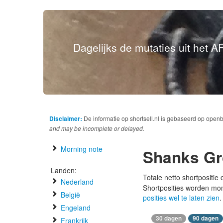
Dagelijks de mutaties uit het AF
Disclaimer:
De informatie op shortsell.nl is gebaseerd op open
and may be incomplete or delayed.
Morning note
Shanks G
Landen:
Totale netto shortpositie
Nederland
Shortposities worden mo
België
posities wel te laten zien
.
Engeland
30 dagen
90 dagen
Frankrijk