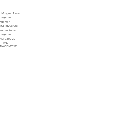
. Morgan Asset
nagement
nderson
bal Investors
devora Asset
nagement
ND GROVE
PITAL
ANAGEMENT…