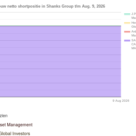
uw netto shortpositie in Shanks Group t/m Aug. 9, 2026
J.P
Ma
He
Glo
Ar
Ma
SA
CA
M
9 Aug 2026
zien
sset Management
lobal Investors