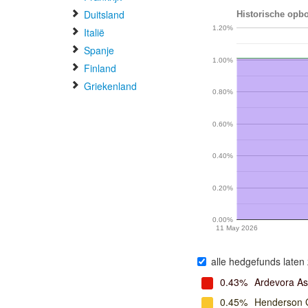
Duitsland
Historische opbo
1.20%
Italië
Spanje
1.00%
Finland
Griekenland
0.80%
0.60%
0.40%
0.20%
0.00%
11 May 2026
alle hedgefunds laten 
0.43%
Ardevora A
0.45%
Henderson G