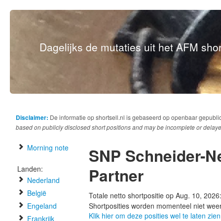
Dagelijks de mutaties uit het AFM short
Disclaimer:
De informatie op shortsell.nl is gebaseerd op openbaar gepubli
based on publicly disclosed short positions and may be incomplete or delaye
Morning note
SNP Schneider-Ne
Landen:
Partner
Nederland
België
Totale netto shortpositie op Aug. 10, 2026
Engeland
Shortposities worden momenteel niet wee
Klik hier om deze posities wel te laten zien
Frankrijk