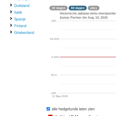
Duitsland
30 dagen
90 dagen
alles
Italië
Historische opbouw netto shortpositi
&amp; Partner t/m Aug. 10, 2026
Spanje
100.…
Finland
Griekenland
50.00%
0.00%
-50.0…
-100.…
12 May 2026
alle hedgefunds laten zien