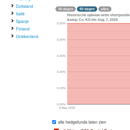
Duitsland
30 dagen
90 dagen
alles
Italië
Historische opbouw netto shortpositie
&amp; Co. KG t/m Aug. 7, 2026
Spanje
0.50%
Finland
Griekenland
0.40%
0.30%
0.20%
0.10%
0.00%
9 May 2026
alle hedgefunds laten zien