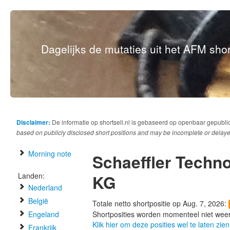
Dagelijks de mutaties uit het AFM short
Disclaimer:
De informatie op shortsell.nl is gebaseerd op openbaar gepubli
based on publicly disclosed short positions and may be incomplete or delaye
Morning note
Schaeffler Techn
Landen:
KG
Nederland
België
Totale netto shortpositie op Aug. 7, 2026:
Engeland
Shortposities worden momenteel niet wee
Klik hier om deze posities wel te laten zien
Frankrijk