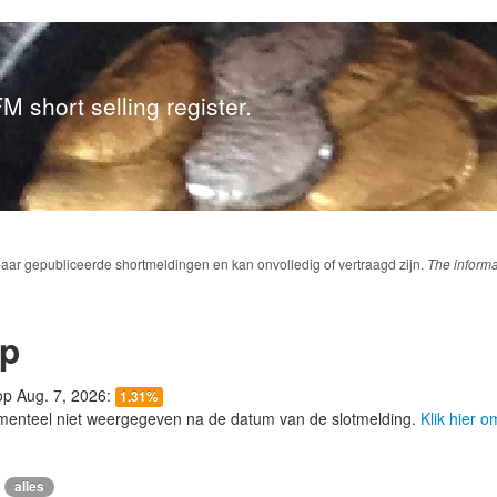
M short selling register.
baar gepubliceerde shortmeldingen en kan onvolledig of vertraagd zijn.
The informa
up
 op Aug. 7, 2026:
1.31%
menteel niet weergegeven na de datum van de slotmelding.
Klik hier 
alles