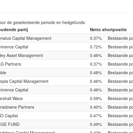
voor de geselecteerde periode en hedgefunds:
udende partij
Netto shortpositie
natus Capital Management
0.37%
Bestaande po
inence Capital
0.72%
Bestaande po
ey Asset Management
0.46%
Bestaande po
G Partners
0.37%
Bestaande po
ble
0.48%
Bestaande po
opia Capital Management
0.46%
Bestaande po
inence Capital
0.46%
Bestaande po
rshall Wace
0.59%
Bestaande po
nsdowne Partners
0.40%
Bestaande po
O Capital
0.47%
Bestaande po
CGE FUND
0.49%
Bestaande po
adstone Capital Management
0.42%
Bestaande po