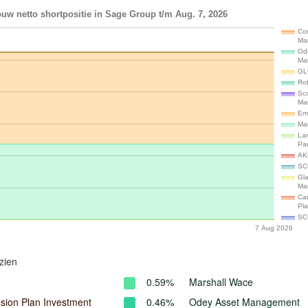
uw netto shortpositie in Sage Group t/m Aug. 7, 2026
Con
Ma
Od
Ma
GL
Ro
Sco
Ma
Em
Ma
La
Par
AK
SC
Gla
Ma
Ca
Pl
SC
7 Aug 2026
zien
0.59%
Marshall Wace
ion Plan Investment
0.46%
Odey Asset Management