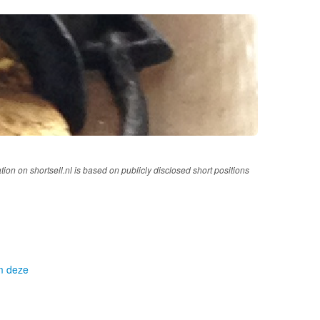
tion on shortsell.nl is based on publicly disclosed short positions
om deze