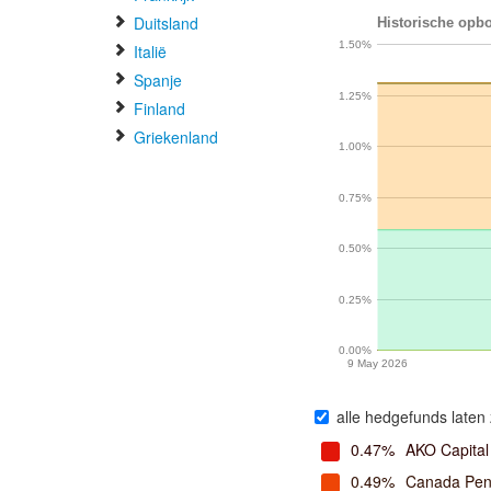
Duitsland
Historische opbo
1.50%
Italië
Spanje
1.25%
Finland
Griekenland
1.00%
0.75%
0.50%
0.25%
0.00%
9 May 2026
alle hedgefunds laten 
0.47%
AKO Capital
0.49%
Canada Pens