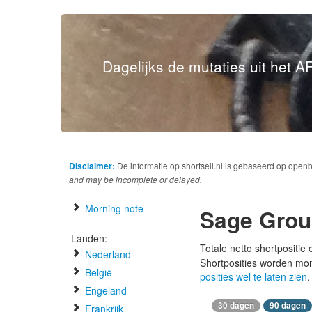
Dagelijks de mutaties uit het AF
Disclaimer:
De informatie op shortsell.nl is gebaseerd op open
and may be incomplete or delayed.
Morning note
Sage Gro
Landen:
Totale netto shortpositie
Nederland
Shortposities worden mo
België
posities wel te laten zien
.
Engeland
30 dagen
90 dagen
Frankrijk