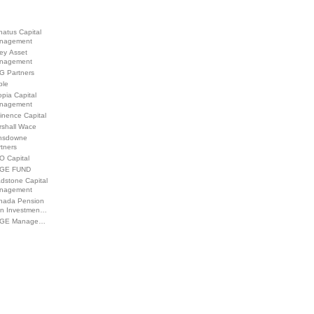
atus Capital
nagement
ey Asset
nagement
G Partners
ble
pia Capital
nagement
inence Capital
rshall Wace
nsdowne
tners
O Capital
GE FUND
dstone Capital
nagement
nada Pension
an Investmen…
GE Manage…