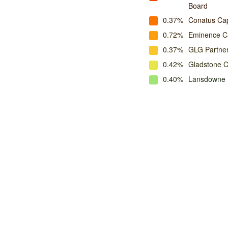
Board
0.37%
Conatus Ca
0.72%
Eminence Ca
0.37%
GLG Partne
0.42%
Gladstone 
0.40%
Lansdowne 