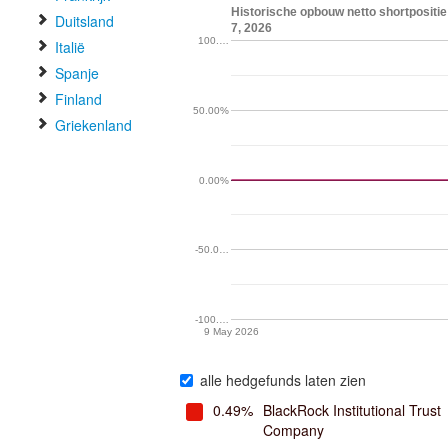
Historische opbouw netto shortpositi
Duitsland
7, 2026
100.…
Italië
Spanje
Finland
50.00%
Griekenland
0.00%
-50.0…
-100.…
9 May 2026
alle hedgefunds laten zien
0.49%
BlackRock Institutional Trust
Company