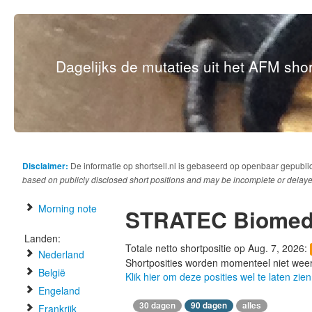
Dagelijks de mutaties uit het AFM short
Disclaimer:
De informatie op shortsell.nl is gebaseerd op openbaar gepubli
based on publicly disclosed short positions and may be incomplete or delaye
Morning note
STRATEC Biomed
Landen:
Totale netto shortpositie op Aug. 7, 2026:
Nederland
Shortposities worden momenteel niet wee
België
Klik hier om deze posities wel te laten zien
Engeland
30 dagen
90 dagen
alles
Frankrijk