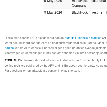
9 May 2026
BlackRock Institutional
Company
9 May 2026
BlackRock Investmen
Disclaimer: shortsell.nl is niet gelieerd aan de
Autoriteit Financiele Markten
(AFM
wordt gepubliceerd door de AFM en haar zusterorganisaties in Europa. Meer info
pagina
van de AFM website. Shortsell.nl geeft geen garanties over de juistheid
Voor vragen en opmerkingen kunt u contact opnemen via info apestaartje shorts
shortsell.nl is not affiliated with the Dutch Authority fo
ENGLISH
Disclaimer:
selling registers published by the AFM and its European counterparts. No guara
For questions or remarks, please contact info [at] shortsell.nl