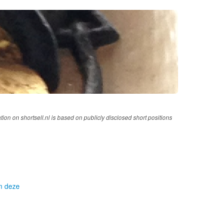
tion on shortsell.nl is based on publicly disclosed short positions
om deze