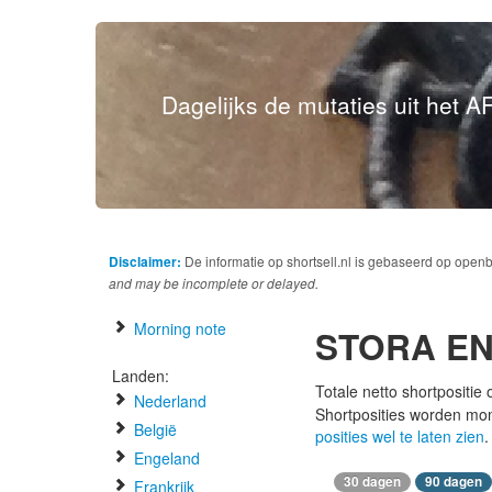
Dagelijks de mutaties uit het AF
Disclaimer:
De informatie op shortsell.nl is gebaseerd op open
and may be incomplete or delayed.
Morning note
STORA E
Landen:
Totale netto shortpositie
Nederland
Shortposities worden mo
België
posities wel te laten zien
.
Engeland
30 dagen
90 dagen
Frankrijk