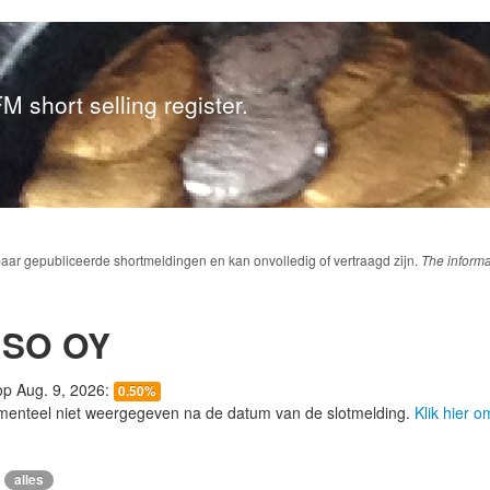
M short selling register.
baar gepubliceerde shortmeldingen en kan onvolledig of vertraagd zijn.
The informa
NSO OY
 op Aug. 9, 2026:
0.50%
menteel niet weergegeven na de datum van de slotmelding.
Klik hier 
alles