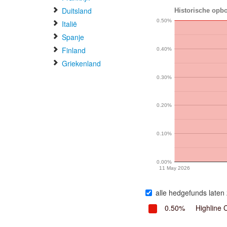
Duitsland
Historische opb
0.50%
Italië
Spanje
Finland
0.40%
Griekenland
0.30%
0.20%
0.10%
0.00%
11 May 2026
alle hedgefunds laten 
0.50%
Highline