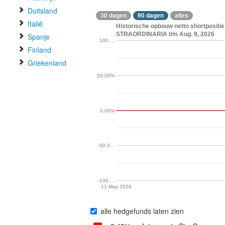
Duitsland
30 dagen
90 dagen
alles
Italië
Historische opbouw netto shortposit
STRAORDINARIA t/m Aug. 9, 2026
Spanje
100.…
Finland
Griekenland
50.00%
0.00%
-50.0…
-100.…
11 May 2026
alle hedgefunds laten zien