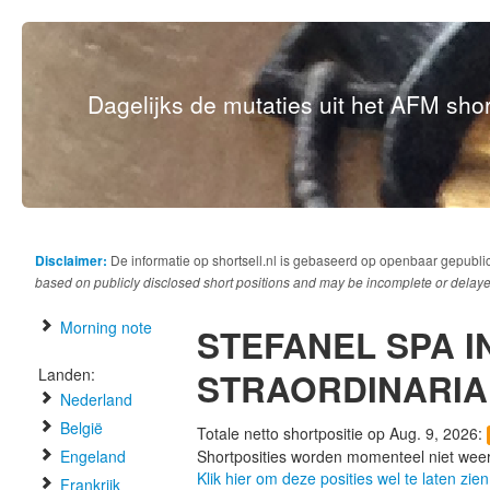
Dagelijks de mutaties uit het AFM short
Disclaimer:
De informatie op shortsell.nl is gebaseerd op openbaar gepubli
based on publicly disclosed short positions and may be incomplete or delaye
Morning note
STEFANEL SPA I
Landen:
STRAORDINARIA
Nederland
België
Totale netto shortpositie op Aug. 9, 2026:
Engeland
Shortposities worden momenteel niet wee
Klik hier om deze posities wel te laten zien
Frankrijk