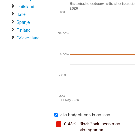
Historische opbouw netto shortposit
Duitsland
2026
100.…
Italië
Spanje
Finland
50.00%
Griekenland
0.00%
-50.0…
-100.…
11 May 2026
alle hedgefunds laten zien
0.48%
BlackRock Investment
Management