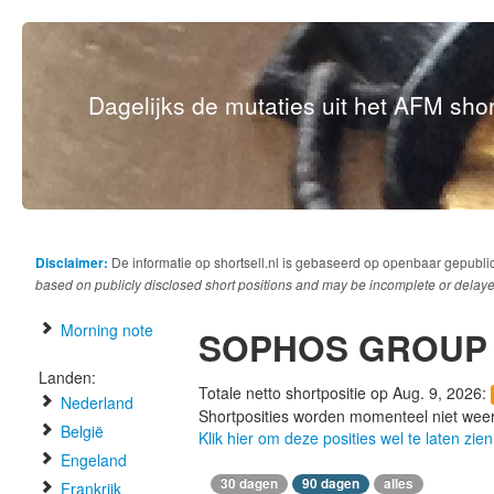
Dagelijks de mutaties uit het AFM short
Disclaimer:
De informatie op shortsell.nl is gebaseerd op openbaar gepubli
based on publicly disclosed short positions and may be incomplete or delaye
Morning note
SOPHOS GROUP
Landen:
Totale netto shortpositie op Aug. 9, 2026:
Nederland
Shortposities worden momenteel niet wee
België
Klik hier om deze posities wel te laten zien
Engeland
30 dagen
90 dagen
alles
Frankrijk