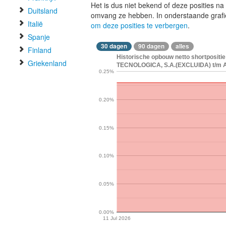
Het is dus niet bekend of deze posities n
Duitsland
omvang ze hebben. In onderstaande graf
Italië
om deze posities te verbergen
.
Spanje
30 dagen
90 dagen
alles
Finland
Historische opbouw netto shortpos
Griekenland
TECNOLOGICA, S.A.(EXCLUIDA) t/m A
0.25%
0.20%
0.15%
0.10%
0.05%
0.00%
11 Jul 2026