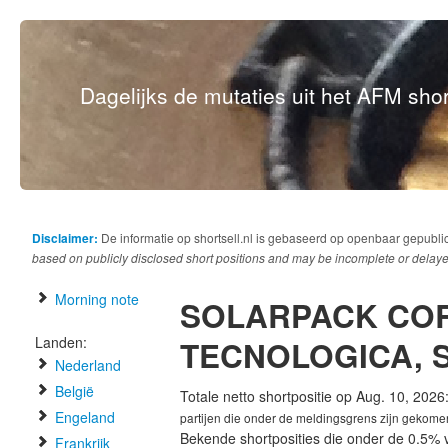
Dagelijks de mutaties uit het AFM short
Disclaimer:
De informatie op shortsell.nl is gebaseerd op openbaar gepubli
based on publicly disclosed short positions and may be incomplete or delaye
Morning note
SOLARPACK CO
Landen:
TECNOLOGICA, S
Nederland
België
Totale netto shortpositie op Aug. 10, 2026
Engeland
partijen die onder de meldingsgrens zijn gekome
Bekende shortposities die onder de 0.5% 
Frankrijk