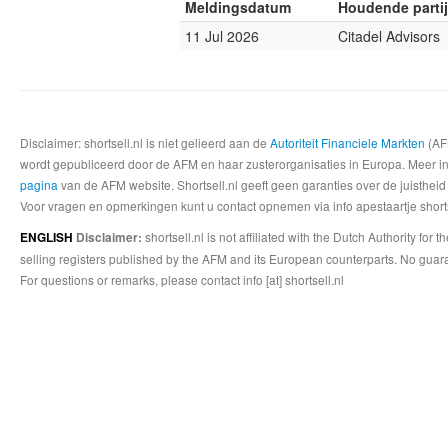
Meldingsdatum
Houdende partij
11 Jul 2026
Citadel Advisors
Disclaimer: shortsell.nl is niet gelieerd aan de
Autoriteit Financiele Markten
(AFM
wordt gepubliceerd door de AFM en haar zusterorganisaties in Europa. Meer info
pagina
van de AFM website. Shortsell.nl geeft geen garanties over de juistheid
Voor vragen en opmerkingen kunt u contact opnemen via info apestaartje shorts
shortsell.nl is not affiliated with the Dutch Authority fo
ENGLISH
Disclaimer:
selling registers published by the AFM and its European counterparts. No guara
For questions or remarks, please contact info [at] shortsell.nl