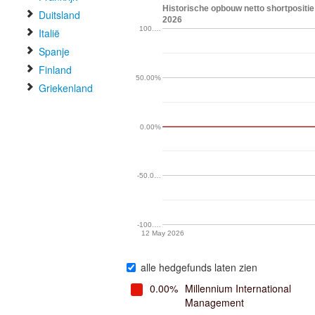
Historische opbouw netto shortpositi
Duitsland
2026
100.…
Italië
Spanje
Finland
50.00%
Griekenland
0.00%
-50.0…
-100.…
12 May 2026
alle hedgefunds laten zien
0.00%
Millennium International
Management