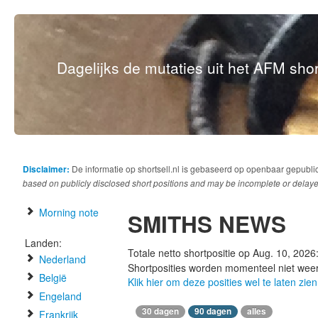
Dagelijks de mutaties uit het AFM short
Disclaimer:
De informatie op shortsell.nl is gebaseerd op openbaar gepubli
based on publicly disclosed short positions and may be incomplete or delaye
Morning note
SMITHS NEWS
Landen:
Totale netto shortpositie op Aug. 10, 2026
Nederland
Shortposities worden momenteel niet wee
België
Klik hier om deze posities wel te laten zien
Engeland
30 dagen
90 dagen
alles
Frankrijk