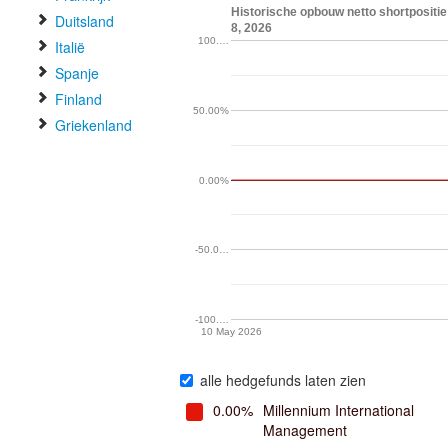
Historische opbouw netto shortposit
Duitsland
8, 2026
100.…
Italië
Spanje
Finland
50.00%
Griekenland
0.00%
-50.0…
-100.…
10 May 2026
alle hedgefunds laten zien
0.00%
Millennium International
Management