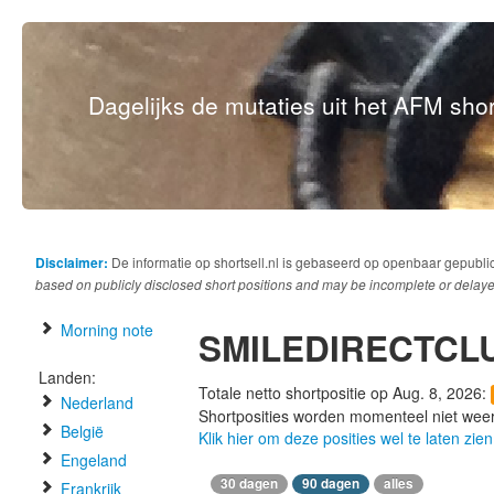
Dagelijks de mutaties uit het AFM short
Disclaimer:
De informatie op shortsell.nl is gebaseerd op openbaar gepubli
based on publicly disclosed short positions and may be incomplete or delaye
Morning note
SMILEDIRECTCL
Landen:
Totale netto shortpositie op Aug. 8, 2026:
Nederland
Shortposities worden momenteel niet wee
België
Klik hier om deze posities wel te laten zien
Engeland
30 dagen
90 dagen
alles
Frankrijk