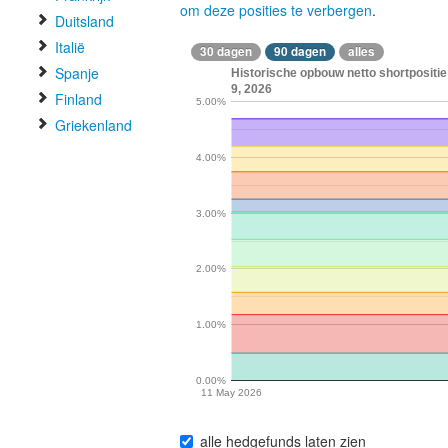
om deze posities te verbergen
.
Duitsland
Italië
30 dagen
90 dagen
alles
Spanje
Historische opbouw netto shortpositie
9, 2026
Finland
5.00%
Griekenland
4.00%
3.00%
2.00%
1.00%
0.00%
11 May 2026
alle hedgefunds laten zien