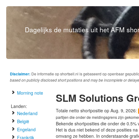
Dagelijks de mutaties uit het AFM short
Disclaimer:
De informatie op shortsell.nl is gebaseerd op openbaar gepubli
based on publicly disclosed short positions and may be incomplete or delaye
Morning note
SLM Solutions G
Landen:
Totale netto shortpositie op Aug. 9, 2026:
Nederland
partijen die onder de meldingsgrens zijn gekome
België
Bekende shortposities die onder de 0.5% 
Engeland
Het is dus niet bekend of deze posities n
omvang ze hebben. In onderstaande graf
Frankrijk