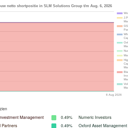
uw netto shortpositie in SLM Solutions Group t/m Aug. 6, 2026
Wo
J.P
Ma
GS
Par
Wh
Cap
Ox
Ma
Num
Ma
Hi
Cap
Ma
Bl
In
Ma
Vol
Ma
6 Aug 2026
zien
Investment Management
0.49%
Numeric Investors
 Partners
0.49%
Oxford Asset Management