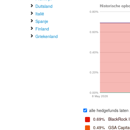
Duitsland
Historische opbo
0.80%
Italië
Spanje
Finland
0.60%
Griekenland
0.40%
0.20%
0.00%
8 May 2026
alle hedgefunds laten 
0.69%
BlackRock 
0.49%
GSA Capital