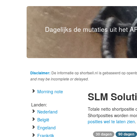
Dagelijks de mutaties uit het AF
Disclaimer:
De informatie op shortsell.nl is gebaseerd op open
and may be incomplete or delayed.
Morning note
SLM Solut
Landen:
Totale netto shortpositie
Nederland
Shortposities worden mo
België
posities wel te laten zien
.
Engeland
30 dagen
90 dagen
Frankrijk