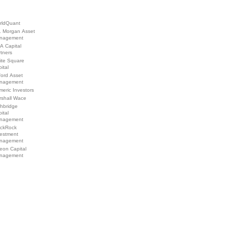
rldQuant
. Morgan Asset
nagement
A Capital
tners
ite Square
ital
ford Asset
nagement
eric Investors
rshall Wace
ghbridge
ital
nagement
ackRock
vestment
nagement
eon Capital
nagement