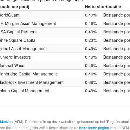
oudende partij
Netto shortpositie
orldQuant
0.49%
Bestaande pos
.P. Morgan Asset Management
0.46%
Bestaande pos
SA Capital Partners
0.49%
Bestaande pos
hite Square Capital
0.23%
Bestaande pos
xford Asset Management
0.49%
Bestaande pos
umeric Investors
0.49%
Bestaande pos
arshall Wace
0.46%
Bestaande pos
ighbridge Capital Management
0.40%
Bestaande pos
lackRock Investment Management
0.69%
Bestaande pos
oleon Capital Management
0.49%
Bestaande pos
e Markten
(AFM). De informatie op deze website is gebaseerd op het "Register shor
een link naar het register zelf is beschikbaar op de
betreffende pagina
van de AFM we