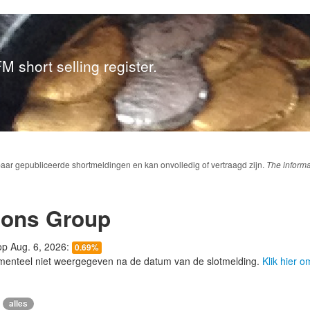
M short selling register.
baar gepubliceerde shortmeldingen en kan onvolledig of vertraagd zijn.
The informa
ions Group
 op Aug. 6, 2026:
0.69%
menteel niet weergegeven na de datum van de slotmelding.
Klik hier 
alles