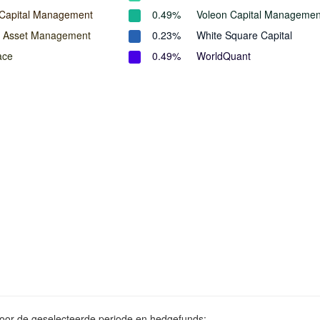
 Capital Management
0.49%
Voleon Capital Managemen
n Asset Management
0.23%
White Square Capital
ace
0.49%
WorldQuant
voor de geselecteerde periode en hedgefunds: