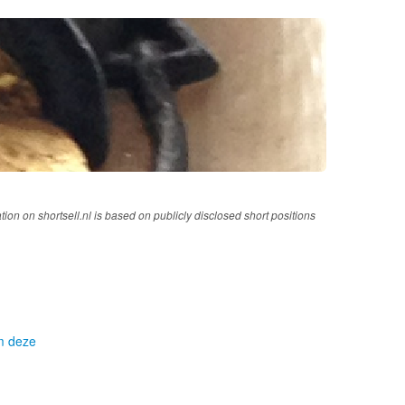
tion on shortsell.nl is based on publicly disclosed short positions
om deze