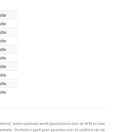
itie
itie
itie
itie
itie
itie
itie
itie
itie
itie
t selling" welke openbaar wordt gepubliceerd door de AFM en haar
bsite. Shortsell.nl geeft geen garanties over de juistheid van de