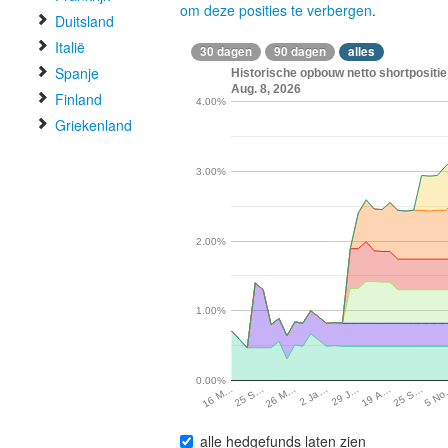
om deze posities te verbergen
.
Duitsland
Italië
30 dagen
90 dagen
alles
Spanje
Historische opbouw netto shortpositi
Aug. 8, 2026
Finland
4.00%
Griekenland
3.00%
2.00%
1.00%
0.00%
5 N
25 S…
19 A…
29 J…
2 Ja…
26 M…
25 S…
16 M…
alle hedgefunds laten zien