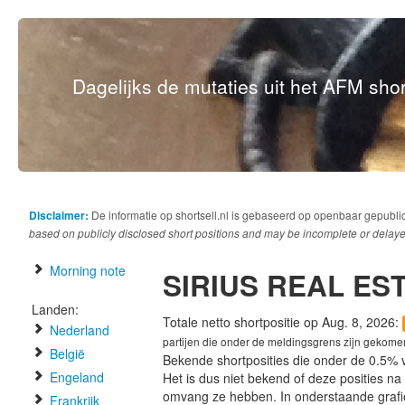
Dagelijks de mutaties uit het AFM short
Disclaimer:
De informatie op shortsell.nl is gebaseerd op openbaar gepubli
based on publicly disclosed short positions and may be incomplete or delaye
Morning note
SIRIUS REAL ES
Landen:
Totale netto shortpositie op Aug. 8, 2026:
Nederland
partijen die onder de meldingsgrens zijn gekome
België
Bekende shortposities die onder de 0.5% 
Engeland
Het is dus niet bekend of deze posities n
omvang ze hebben. In onderstaande graf
Frankrijk