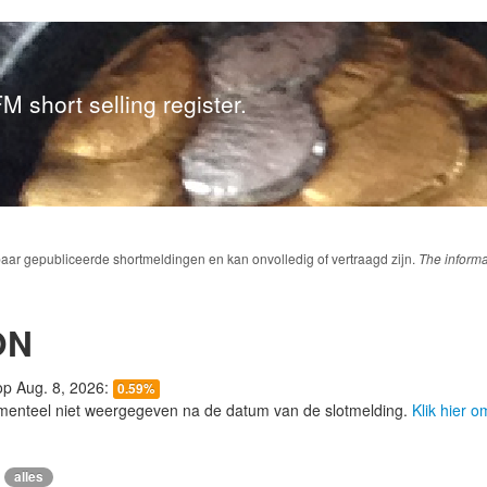
M short selling register.
baar gepubliceerde shortmeldingen en kan onvolledig of vertraagd zijn.
The informa
ON
 op Aug. 8, 2026:
0.59%
menteel niet weergegeven na de datum van de slotmelding.
Klik hier 
alles