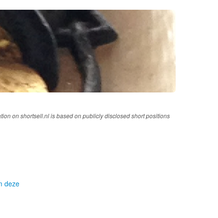
tion on shortsell.nl is based on publicly disclosed short positions
om deze