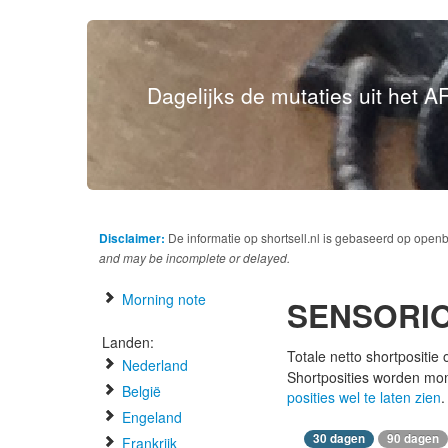
Dagelijks de mutaties uit het AF
Disclaimer:
De informatie op shortsell.nl is gebaseerd op open
and may be incomplete or delayed.
Morning note
SENSORI
Landen:
Totale netto shortpositie
Nederland
Shortposities worden mo
België
posities wel te laten zien
.
Engeland
30 dagen
90 dagen
Frankrijk