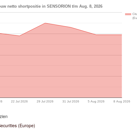
ouw netto shortpositie in SENSORION t/m Aug. 8, 2026
Cit
(E
26
22 Jul 2026
29 Jul 2026
31 Jul 2026
5 Aug 2026
8 Aug 2026
zien
Securities (Europe)