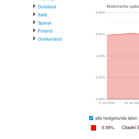
Duitsland
Historische opb
0.80%
Italië
Spanje
Finland
0.60%
Griekenland
0.40%
0.20%
0.00%
9 Jul 2026
20 Jul 20
alle hedgefunds laten 
0.59%
Citadel 