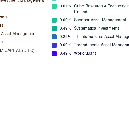
Investment Management
0.01%
Qube Research & Technologi
Limited
isors
0.00%
Sandbar Asset Management
rs
0.49%
Systematica Investments
n Asset Management
0.25%
TT International Asset Mana
rs
0.00%
Threadneedle Asset Manage
M CAPITAL (DIFC)
0.49%
WorldQuant