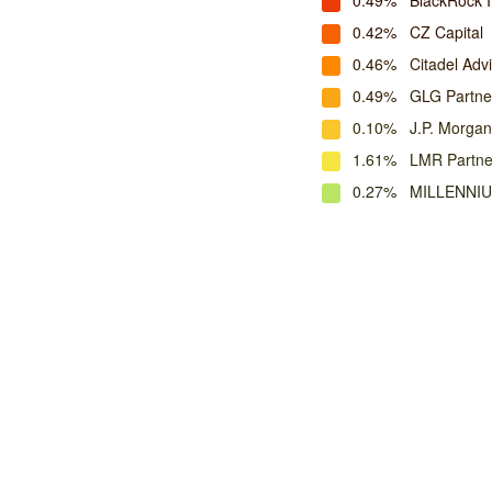
0.49%
BlackRock 
0.42%
CZ Capital
0.46%
Citadel Adv
0.49%
GLG Partne
0.10%
J.P. Morga
1.61%
LMR Partne
0.27%
MILLENNIU