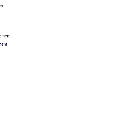
es
gement
ment