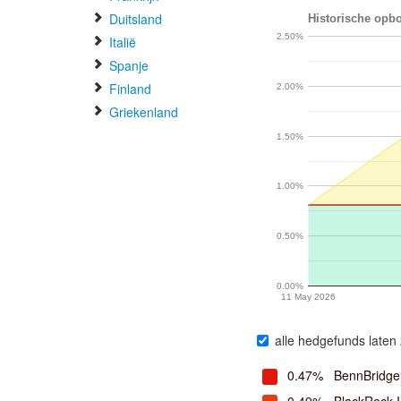
Duitsland
Historische opbo
2.50%
Italië
Spanje
Finland
2.00%
Griekenland
1.50%
1.00%
0.50%
0.00%
11 May 2026
alle hedgefunds laten 
0.47%
BennBridge