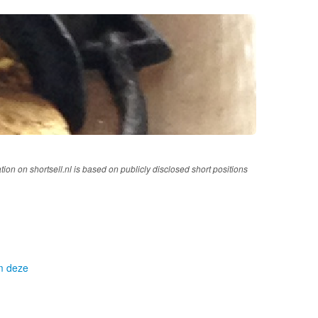
tion on shortsell.nl is based on publicly disclosed short positions
om deze