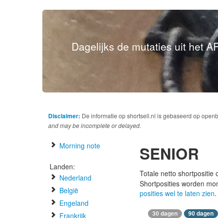
Dagelijks de mutaties uit het AF
Disclaimer:
De informatie op shortsell.nl is gebaseerd op open
and may be incomplete or delayed.
Morning note
SENIOR
Landen:
Totale netto shortpositie
Nederland
Shortposities worden mo
België
posities wel te laten zien
.
Engeland
30 dagen
90 dagen
Frankrijk