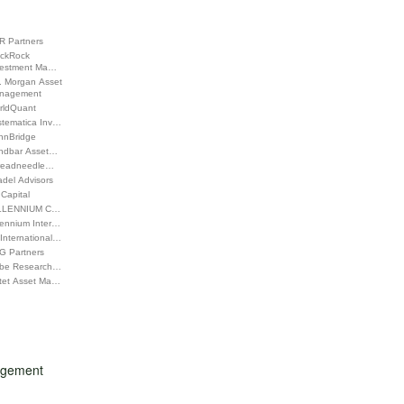
R Partners
ackRock
vestment Ma…
. Morgan Asset
nagement
rldQuant
stematica Inv…
nnBridge
ndbar Asset…
readneedle…
adel Advisors
Capital
LLENNIUM C…
lennium Inter…
International…
G Partners
be Research…
ctet Asset Ma…
nagement