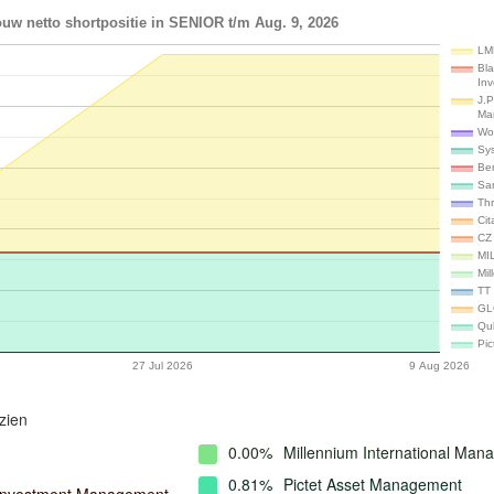
uw netto shortpositie in SENIOR t/m Aug. 9, 2026
LM
Bl
In
J.P
Ma
Wo
Sy
Be
Sa
Th
Cit
CZ 
MI
Mil
TT 
GL
Qu
Pi
27 Jul 2026
9 Aug 2026
zien
0.00%
Millennium International Ma
0.81%
Pictet Asset Management