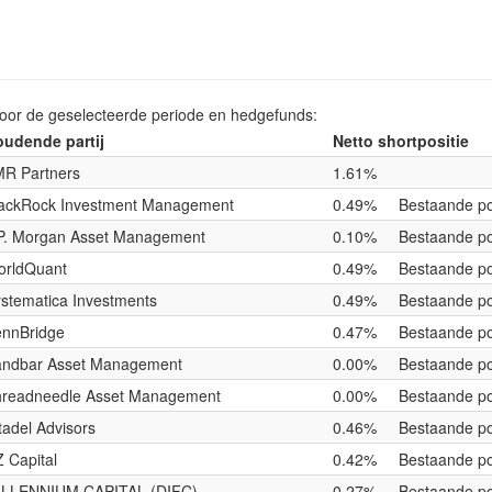
voor de geselecteerde periode en hedgefunds:
udende partij
Netto shortpositie
R Partners
1.61%
ackRock Investment Management
0.49%
Bestaande po
P. Morgan Asset Management
0.10%
Bestaande po
orldQuant
0.49%
Bestaande po
stematica Investments
0.49%
Bestaande po
nnBridge
0.47%
Bestaande po
andbar Asset Management
0.00%
Bestaande po
readneedle Asset Management
0.00%
Bestaande po
tadel Advisors
0.46%
Bestaande po
 Capital
0.42%
Bestaande po
ILLENNIUM CAPITAL (DIFC)
0.27%
Bestaande po