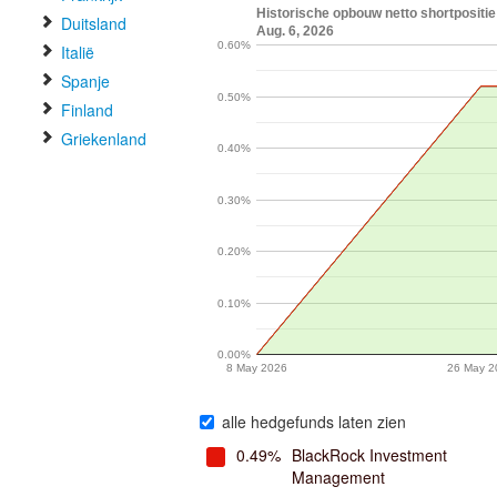
Historische opbouw netto shortposi
Duitsland
Aug. 6, 2026
0.60%
Italië
Spanje
0.50%
Finland
Griekenland
0.40%
0.30%
0.20%
0.10%
0.00%
8 May 2026
26 May 2
alle hedgefunds laten zien
0.49%
BlackRock Investment
Management