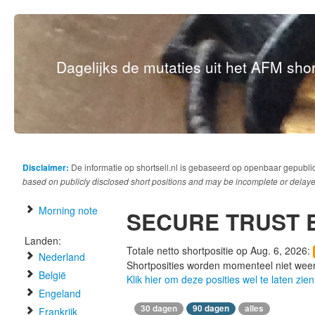
Dagelijks de mutaties uit het AFM short
Disclaimer:
De informatie op shortsell.nl is gebaseerd op openbaar gepubli
based on publicly disclosed short positions and may be incomplete or delaye
Morning note
SECURE TRUST 
Landen:
Totale netto shortpositie op Aug. 6, 2026:
Nederland
Shortposities worden momenteel niet wee
België
Klik hier om deze posities wel te laten zien
Engeland
30 dagen
90 dagen
alles
Frankrijk