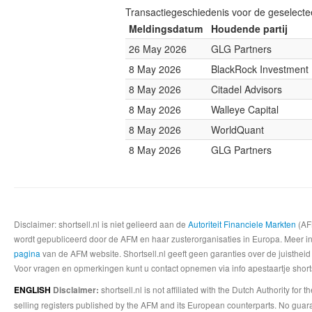
Transactiegeschiedenis voor de geselect
Meldingsdatum
Houdende partij
26 May 2026
GLG Partners
8 May 2026
BlackRock Investmen
8 May 2026
Citadel Advisors
8 May 2026
Walleye Capital
8 May 2026
WorldQuant
8 May 2026
GLG Partners
Disclaimer: shortsell.nl is niet gelieerd aan de
Autoriteit Financiele Markten
(AFM
wordt gepubliceerd door de AFM en haar zusterorganisaties in Europa. Meer info
pagina
van de AFM website. Shortsell.nl geeft geen garanties over de juistheid
Voor vragen en opmerkingen kunt u contact opnemen via info apestaartje shorts
shortsell.nl is not affiliated with the Dutch Authority fo
ENGLISH
Disclaimer:
selling registers published by the AFM and its European counterparts. No guara