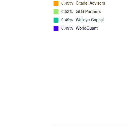
0.45%
Citadel Advisors
0.52%
GLG Partners
0.49%
Walleye Capital
0.49%
WorldQuant