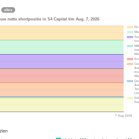
alles
uw netto shortpositie in S4 Capital t/m Aug. 7, 2026
GL
Ma
Sy
In
Mil
Int
Ma
Ac
Con
&a
In
Ma
Qu
&a
Te
Lim
GS
Par
7 Aug 2026
zien