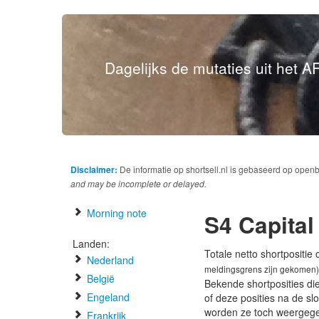
Dagelijks de mutaties uit het AF
Disclaimer:
De informatie op shortsell.nl is gebaseerd op open
and may be incomplete or delayed.
Morning note
S4 Capital
Landen:
Totale netto shortpositie
Nederland
meldingsgrens zijn gekomen)
België
Bekende shortposities di
Engeland
of deze posities na de s
worden ze toch weergeg
Frankrijk