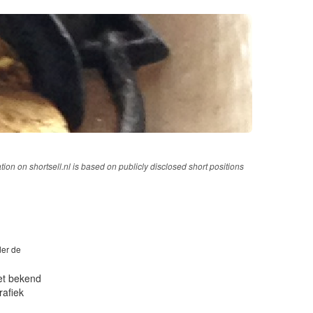
tion on shortsell.nl is based on publicly disclosed short positions
der de
iet bekend
rafiek