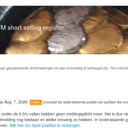
M short selling register.
baar gepubliceerde shortmeldingen en kan onvolledig of vertraagd zijn.
The informa
 op Aug. 7, 2026:
(inclusief de laatst bekende positie van partijen die on
2.96%
.
e onder de 0.5% vallen hebben geen meldingsplicht meer. Het is dus n
lotmelding nog bestaan en welke omvang ze hebben. In onderstaande g
even.
Klik hier om deze posities te verbergen
.