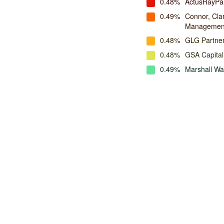
0.48%
ActusRayPa
0.49%
Connor, Cla
Managemen
0.48%
GLG Partne
0.48%
GSA Capital
0.49%
Marshall W