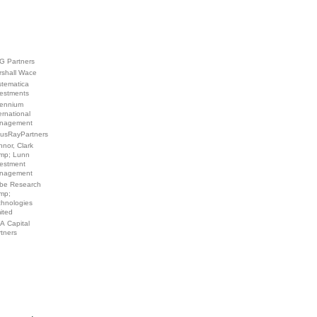
G Partners
rshall Wace
stematica
vestments
lennium
ernational
nagement
tusRayPartners
nor, Clark
mp; Lunn
vestment
nagement
be Research
mp;
chnologies
ited
A Capital
tners