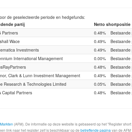
voor de geselecteerde periode en hedgefunds:
dende partij
Netto shortpositie
 Partners
0.48%
Bestaande 
shall Wace
0.49%
Bestaande 
tematica Investments
0.49%
Bestaande 
lennium International Management
0.00%
Bestaande 
usRayPartners
0.48%
Bestaande 
nor, Clark & Lunn Investment Management
0.49%
Bestaande 
e Research & Technologies Limited
0.05%
Bestaande 
 Capital Partners
0.48%
Bestaande 
e Markten
(AFM). De informatie op deze website is gebaseerd op het "Register shor
een link naar het register zelf is beschikbaar op de
betreffende pagina
van de AFM we