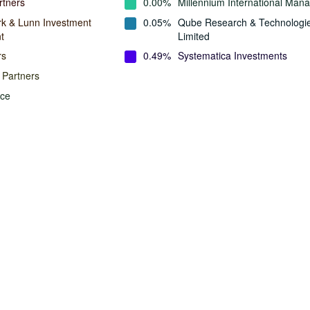
rtners
0.00%
Millennium International Ma
rk & Lunn Investment
0.05%
Qube Research & Technologi
t
Limited
rs
0.49%
Systematica Investments
 Partners
ace