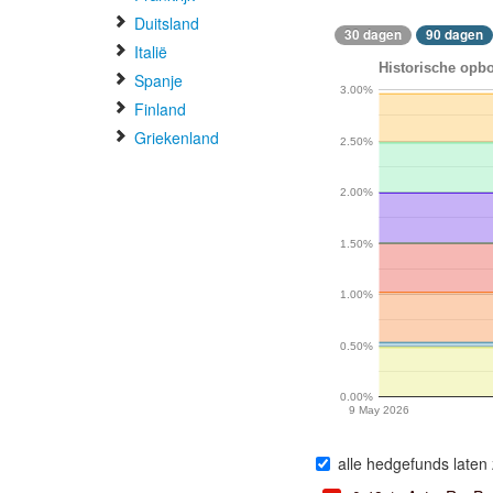
Duitsland
30 dagen
90 dagen
Italië
Historische opbo
Spanje
3.00%
Finland
Griekenland
2.50%
2.00%
1.50%
1.00%
0.50%
0.00%
9 May 2026
alle hedgefunds laten 